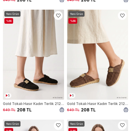
Yeni Ürün
Yeni Ürün
%68
%68
5
5
Gold Tokalı Hasır Kadın Terlik 2129 Siyah
Gold Tokalı Hasır Kadın Terlik 2129 Kahve
208 TL
208 TL
649 TL
649 TL
Yeni Ürün
Yeni Ürün
%68
%68