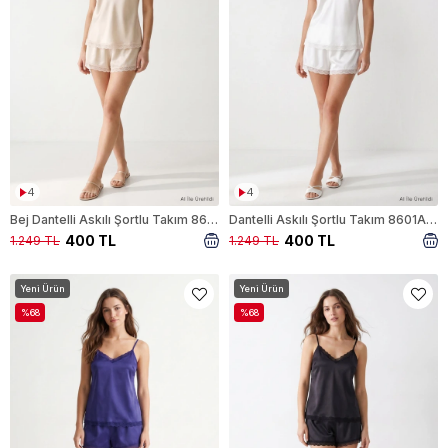
4
4
Bej Dantelli Askılı Şortlu Takım 8601A
Dantelli Askılı Şortlu Takım 8601A Beyaz
400 TL
400 TL
1.249 TL
1.249 TL
Yeni Ürün
Yeni Ürün
%68
%68