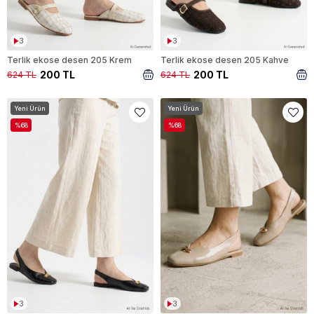
3
3
Terlik ekose desen 205 Krem
Terlik ekose desen 205 Kahve
200 TL
200 TL
624 TL
624 TL
Yeni Ürün
Yeni Ürün
%68
%68
3
3