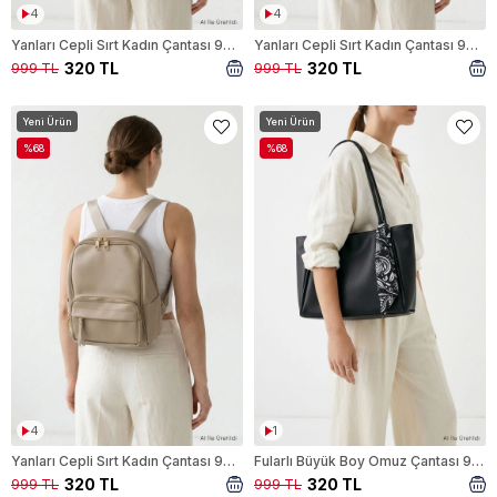
4
4
Yanları Cepli Sırt Kadın Çantası 9358 Acı Kahve
Yanları Cepli Sırt Kadın Çantası 9358 Siyah
320 TL
320 TL
999 TL
999 TL
Yeni Ürün
Yeni Ürün
%68
%68
4
1
Yanları Cepli Sırt Kadın Çantası 9358 Vizon
Fularlı Büyük Boy Omuz Çantası 9354 Siyah
320 TL
320 TL
999 TL
999 TL