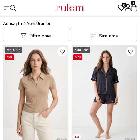
0
0
Anasayfa
Yeni Ürünler
Filtreleme
Sıralama
Yeni Ürün
Yeni Ürün
%68
%68
4