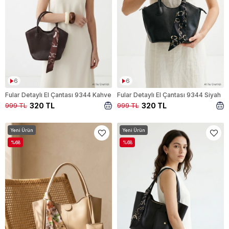
6
6
Fular Detaylı El Çantası 9344 Kahve
Fular Detaylı El Çantası 9344 Siyah
320 TL
320 TL
999 TL
999 TL
Yeni Ürün
Yeni Ürün
%68
%68