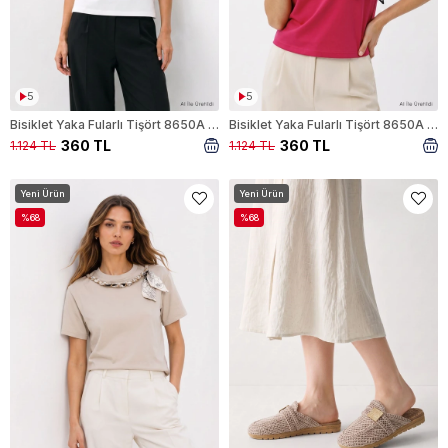
5
5
Bisiklet Yaka Fularlı Tişört 8650A Ekru
Bisiklet Yaka Fularlı Tişört 8650A Kırmızı
360 TL
360 TL
1.124 TL
1.124 TL
Yeni Ürün
Yeni Ürün
%68
%68