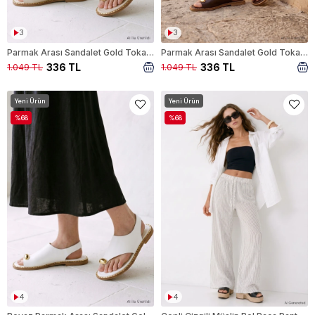
3
3
Parmak Arası Sandalet Gold Toka Detaylı 100 Krem
Parmak Arası Sandalet Gold Toka Detaylı 100 Kahve
336 TL
336 TL
1.049 TL
1.049 TL
Yeni Ürün
Yeni Ürün
%68
%68
4
4