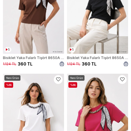
5
5
Bisiklet Yaka Fularlı Tişört 8650A Kahve
Bisiklet Yaka Fularlı Tişört 8650A Siyah
360 TL
360 TL
1.124 TL
1.124 TL
Yeni Ürün
Yeni Ürün
%68
%68