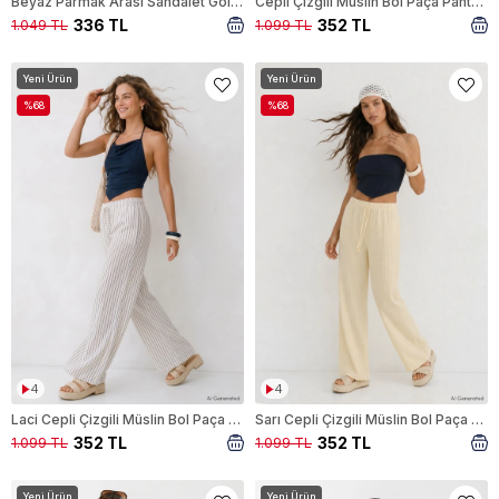
Beyaz Parmak Arası Sandalet Gold Toka Detaylı 100
Cepli Çizgili Müslin Bol Paça Pantolon 8623A Beyaz
336 TL
352 TL
1.049 TL
1.099 TL
Yeni Ürün
Yeni Ürün
%68
%68
4
4
Laci Cepli Çizgili Müslin Bol Paça Pantolon 8623A
Sarı Cepli Çizgili Müslin Bol Paça Pantolon 8623A
352 TL
352 TL
1.099 TL
1.099 TL
Yeni Ürün
Yeni Ürün