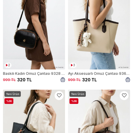
2
3
Baskılı Kadın Omuz Çantası 9328 Siyah
Ayı Aksesuarlı Omuz Çantası 9361 Kahve-Bej
320 TL
320 TL
999 TL
999 TL
Yeni Ürün
Yeni Ürün
%68
%68