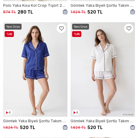
Polo Yaka Kısa Kol Crop Tişört 26651 Vizon
Gömlek Yaka Biyeli Şortlu Takım 8600A Siyah
280 TL
520 TL
874 TL
1.624 TL
Yeni Ürün
Yeni Ürün
%68
%68
4
4
Gömlek Yaka Biyeli Şortlu Takım 8600A Laci
Gömlek Yaka Biyeli Şortlu Takım 8600A Beyaz
520 TL
520 TL
1.624 TL
1.624 TL