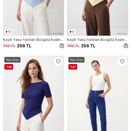
10
9
Kayık Yaka Yandan Büzgülü Kadın Bluz 0459 Mavi
Kayık Yaka Yandan Büzgülü Kadın Bluz 0459 Sarı
256 TL
256 TL
799 TL
799 TL
Yeni Ürün
Yeni Ürün
%68
%67