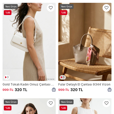
Yeni Ürün
Yeni Ürün
%68
%68
3
6
Gold Tokalı Kadın Omuz Çantası 9353 Beyaz
Fular Detaylı El Çantası 9344 Vizon
320 TL
320 TL
999 TL
999 TL
Yeni Ürün
Yeni Ürün
%68
%68