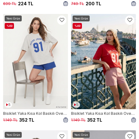
224 TL
200 TL
699 TL
749 TL
Yeni Ürün
Yeni Ürün
%69
%69
5
5
Bisiklet Yaka Kısa Kol Baskılı Oversize Tişört 8458 Gri Melanj
Bisiklet Yaka Kısa Kol Baskılı Oversize Tişört 8458 Kırmızı
352 TL
352 TL
1.149 TL
1.149 TL
Yeni Ürün
Yeni Ürün