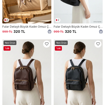
2
2
Fular Detaylı Büyük Kadın Omuz Çantası 9368 Vizon
Fular Detaylı Büyük Kadın Omuz Çantası 9368 Siyah
320 TL
320 TL
999 TL
999 TL
Yeni Ürün
Yeni Ürün
%68
%68