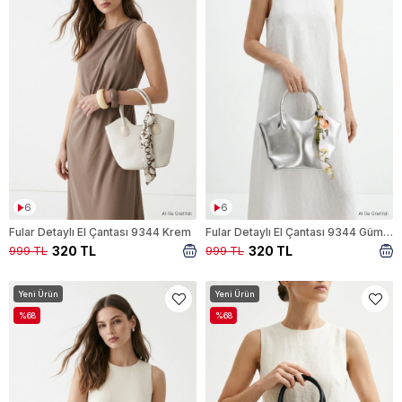
6
6
Fular Detaylı El Çantası 9344 Krem
Fular Detaylı El Çantası 9344 Gümüş
320 TL
320 TL
999 TL
999 TL
Yeni Ürün
Yeni Ürün
%68
%68