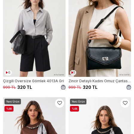
6
1
Çizgili Oversize Gömlek 4013A Gri
Zincir Detaylı Kadını Omuz Çantası 9324 Siyah
320 TL
320 TL
999 TL
999 TL
Yeni Ürün
Yeni Ürün
%68
%68