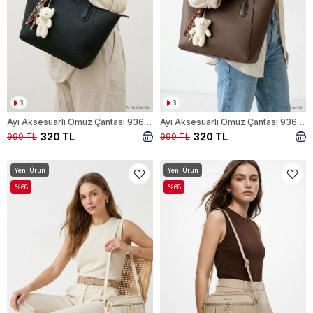
3
3
Ayı Aksesuarlı Omuz Çantası 9361 Siyah
Ayı Aksesuarlı Omuz Çantası 9361 Acı Kahve
320 TL
320 TL
999 TL
999 TL
Yeni Ürün
Yeni Ürün
%68
%68