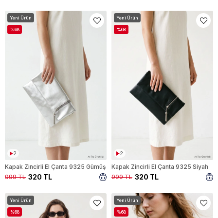
Yeni Ürün
Yeni Ürün
%68
%68
2
2
Kapak Zincirli El Çanta 9325 Gümüş
Kapak Zincirli El Çanta 9325 Siyah
320 TL
320 TL
999 TL
999 TL
Yeni Ürün
Yeni Ürün
%68
%68