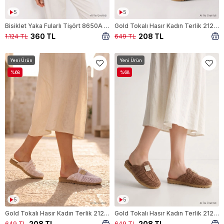
5
5
Bisiklet Yaka Fularlı Tişört 8650A Bej
Gold Tokalı Hasır Kadın Terlik 2129 Bej
360 TL
208 TL
1.124 TL
649 TL
Yeni Ürün
Yeni Ürün
%68
%68
5
5
Gold Tokalı Hasır Kadın Terlik 2129 Beyaz
Gold Tokalı Hasır Kadın Terlik 2129 Vizon
208 TL
208 TL
649 TL
649 TL