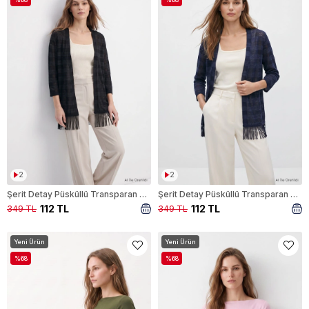
2
2
Şerit Detay Püsküllü Transparan Hırka 1787 Siyah
Şerit Detay Püsküllü Transparan Hırka 1787 Laci
112 TL
112 TL
349 TL
349 TL
Yeni Ürün
Yeni Ürün
%68
%68