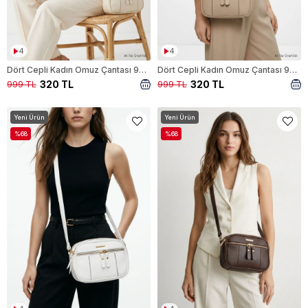
4
4
Dört Cepli Kadın Omuz Çantası 9346 Krem
Dört Cepli Kadın Omuz Çantası 9346 Vizon
320 TL
320 TL
999 TL
999 TL
Yeni Ürün
Yeni Ürün
%68
%68