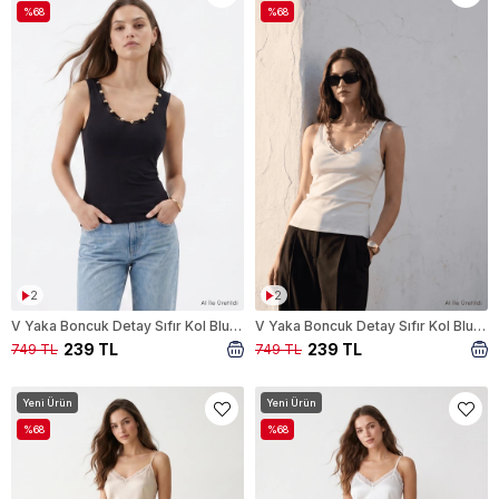
%68
%68
2
2
V Yaka Boncuk Detay Sıfır Kol Bluz 8583A Siyah
V Yaka Boncuk Detay Sıfır Kol Bluz 8583A Ekru
239 TL
239 TL
749 TL
749 TL
Yeni Ürün
Yeni Ürün
%68
%68