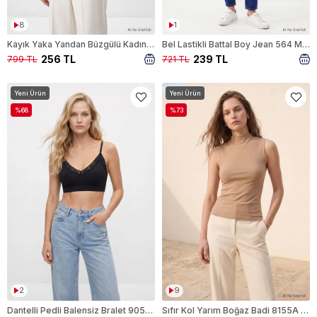
8
1
Kayık Yaka Yandan Büzgülü Kadın Bluz 0459 Laci
Bel Lastikli Battal Boy Jean 564 Mavi
256 TL
239 TL
799 TL
721 TL
Yeni Ürün
Yeni Ürün
%68
%73
2
9
Dantelli Pedli Balensiz Bralet 9055 Siyah
Sıfır Kol Yarım Boğaz Badi 8155A Vizon