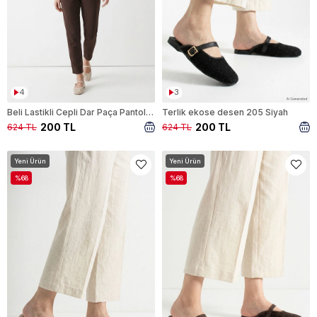
4
3
Beli Lastikli Cepli Dar Paça Pantolon 3211 Kahve
Terlik ekose desen 205 Siyah
200 TL
200 TL
624 TL
624 TL
Yeni Ürün
Yeni Ürün
%68
%68