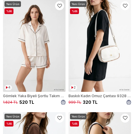
Yeni Ürün
Yeni Ürün
%68
%68
4
2
Gömlek Yaka Biyeli Şortlu Takım 8600A Bej
Baskılı Kadın Omuz Çantası 9328 Beyaz
520 TL
320 TL
1.624 TL
999 TL
Yeni Ürün
Yeni Ürün
%68
%68