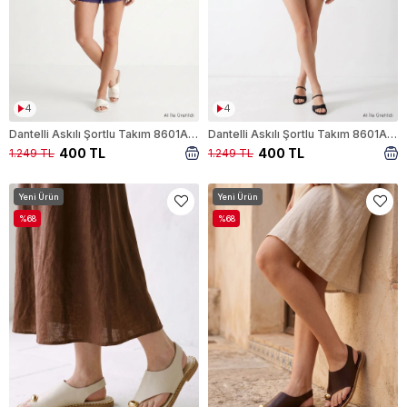
4
4
Dantelli Askılı Şortlu Takım 8601A Laci
Dantelli Askılı Şortlu Takım 8601A Siyah
400 TL
400 TL
1.249 TL
1.249 TL
Yeni Ürün
Yeni Ürün
%68
%68