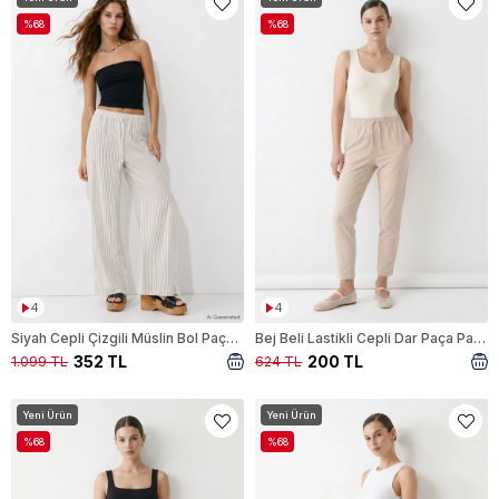
%68
%68
4
4
Siyah Cepli Çizgili Müslin Bol Paça Pantolon 8623A
Bej Beli Lastikli Cepli Dar Paça Pantolon 3211
352 TL
200 TL
1.099 TL
624 TL
Yeni Ürün
Yeni Ürün
%68
%68