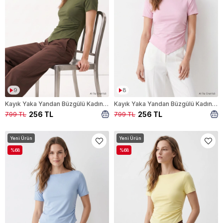
9
8
Kayık Yaka Yandan Büzgülü Kadın Bluz 0459 Haki
Kayık Yaka Yandan Büzgülü Kadın Bluz 0459 Pembe
256 TL
256 TL
799 TL
799 TL
Yeni Ürün
Yeni Ürün
%68
%68