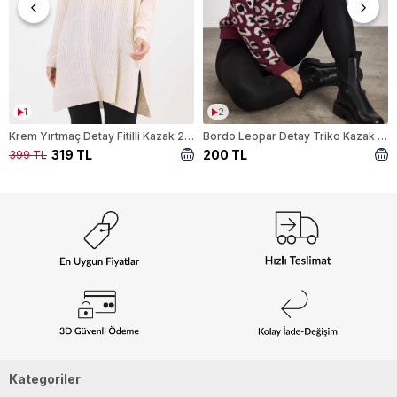
1
2
Krem Yırtmaç Detay Fitilli Kazak 22131
Bordo Leopar Detay Triko Kazak 24342
319 TL
200 TL
399 TL
Kategoriler