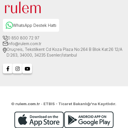
WhatsApp Destek Hattı
0 850 800 72 97
info@rulem.com.tr
Oruçreis, Tekstilkent Cd Koza Plaza No:264 B Blok Kat:26 12/A
D:263, 34000, 34235 Esenler/İstanbul
©
rulem.com.tr
-
ETBIS - Ticaret Bakanlığı'na Kayıtlıdır.