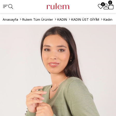
0
0
Anasayfa
Rulem Tüm Ürünler
KADIN
KADIN ÜST GİYİM
Kadın K