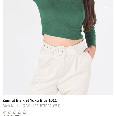
›
Zümrüt Bisiklet Yaka Bluz 1011
Stok Kodu
(23K1123UST032-051)