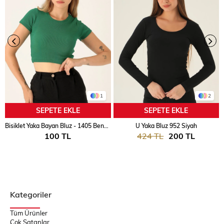
1
2
SEPETE EKLE
SEPETE EKLE
Bisiklet Yaka Bayan Bluz - 1405 Benetton Yeşili
U Yaka Bluz 952 Siyah
100 TL
424 TL
200 TL
Kategoriler
Tüm Ürünler
Çok Satanlar