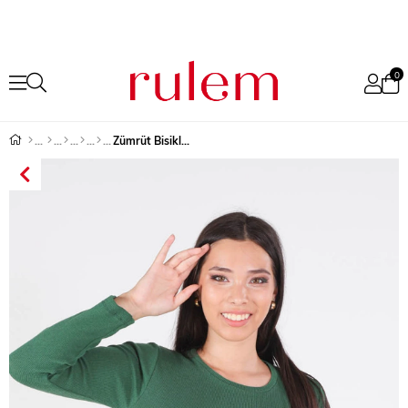
0
Zümrüt Bisiklet Yaka Bluz 1011