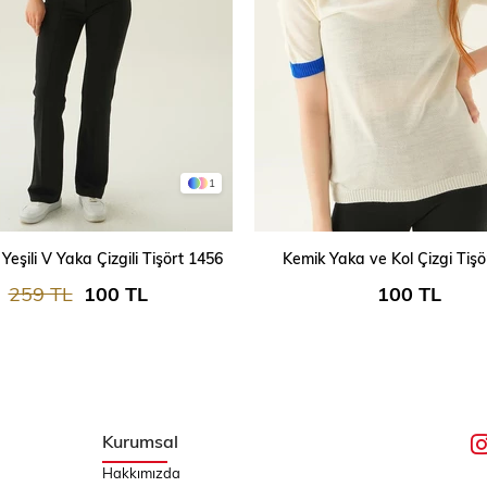
1
SEPETE EKLE
SEPETE EKLE
Yeşili V Yaka Çizgili Tişört 1456
Kemik Yaka ve Kol Çizgi Tişö
259 TL
100 TL
100 TL
Kurumsal
Hakkımızda