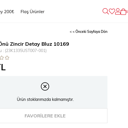
ey 200₺
Flaş Ürünler
0
< < Önceki Sayfaya Dön
Önü Zincir Detay Bluz 10169
u
(23K1335UST007-001)
TL
Ürün stoklarımızda kalmamıştır.
FAVORILERE EKLE