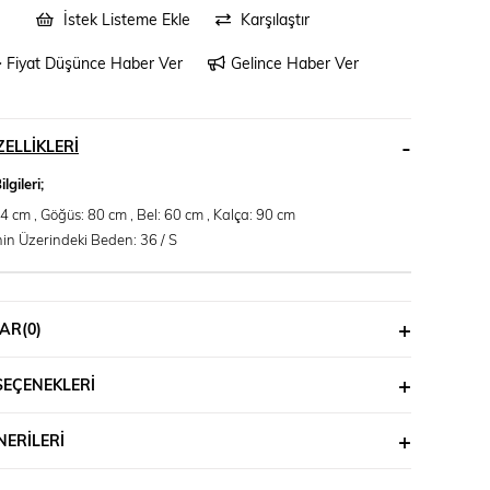
İstek Listeme Ekle
Karşılaştır
Fiyat Düşünce Haber Ver
Gelince Haber Ver
ELLIKLERI
gileri;
4 cm , Göğüs: 80 cm , Bel: 60 cm , Kalça: 90 cm
n Üzerindeki Beden: 36 / S
AR
(0)
SEÇENEKLERI
ERILERI