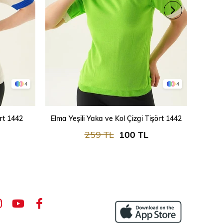
4
4
SEPETE EKLE
rt 1442
Elma Yeşili Yaka ve Kol Çizgi Tişört 1442
Y
259 TL
100 TL