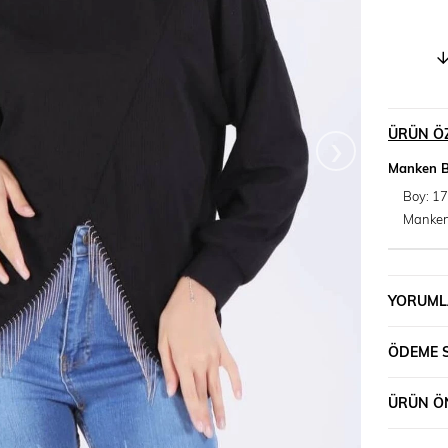
›
ÜRÜN ÖZ
Manken Bil
Boy: 17
Mankeni
YORUML
ÖDEME 
ÜRÜN ÖN