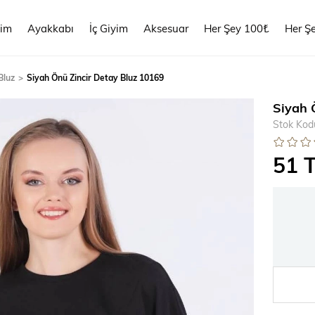
yim
Ayakkabı
İç Giyim
Aksesuar
Her Şey 100₺
Her Ş
Bluz
Siyah Önü Zincir Detay Bluz 10169
Siyah 
Stok Kod
51 