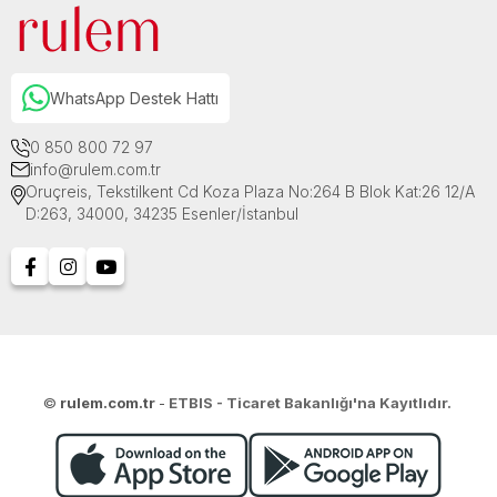
WhatsApp Destek Hattı
0 850 800 72 97
info@rulem.com.tr
Oruçreis, Tekstilkent Cd Koza Plaza No:264 B Blok Kat:26 12/A
D:263, 34000, 34235 Esenler/İstanbul
©
rulem.com.tr
-
ETBIS - Ticaret Bakanlığı'na Kayıtlıdır.