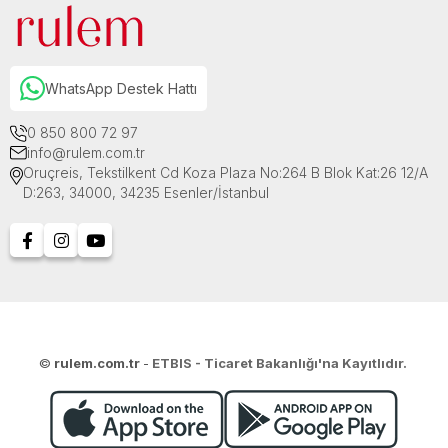
WhatsApp Destek Hattı
0 850 800 72 97
info@rulem.com.tr
Oruçreis, Tekstilkent Cd Koza Plaza No:264 B Blok Kat:26 12/A
D:263, 34000, 34235 Esenler/İstanbul
©
rulem.com.tr
-
ETBIS - Ticaret Bakanlığı'na Kayıtlıdır.