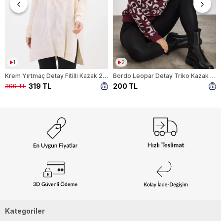
1
2
Krem Yırtmaç Detay Fitilli Kazak 22131
Bordo Leopar Detay Triko Kazak 24342
319 TL
200 TL
399 TL
Kategoriler