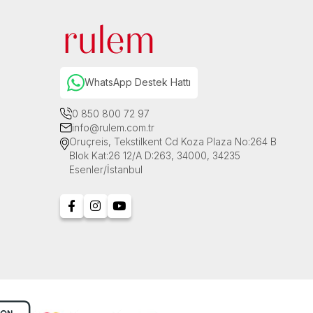
WhatsApp Destek Hattı
0 850 800 72 97
info@rulem.com.tr
Oruçreis, Tekstilkent Cd Koza Plaza No:264 B
Blok Kat:26 12/A D:263, 34000, 34235
Esenler/İstanbul