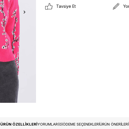
Tavsiye Et
Yo
ÜRÜN ÖZELLIKLERI
YORUMLAR
(0)
ÖDEME SEÇENEKLERI
ÜRÜN ÖNERILERI