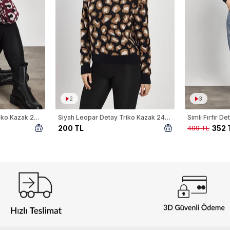
2
3
Bordo Leopar Detay Triko Kazak 24342
Siyah Leopar Detay Triko Kazak 24342
Simli Fırfır 
200 TL
352 
499 TL