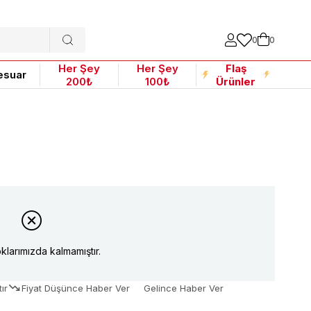
0
0
Her Şey
Her Şey
Flaş
esuar
200₺
100₺
Ürünler
klarımızda kalmamıştır.
ır
Fiyat Düşünce Haber Ver
Gelince Haber Ver