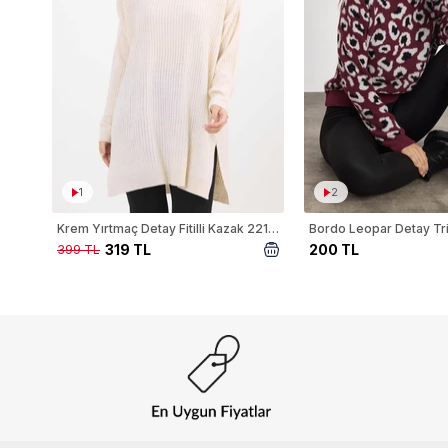
1
2
Krem Yırtmaç Detay Fitilli Kazak 22131
319 TL
200 TL
399 TL