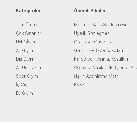
Kategoriler
Önemli Bilgiler
Tüm Ürünler
Mesafeli Satış Sözleşmesi
Çok Satanlar
Üyelik Sözleşmesi
Üst Gİyim
Gizlilik ve Güvenlik
Alt Giyim
Garanti ve İade Koşulları
Dış Giyim
Kargo ve Teslimat Koşulları
Alt Üst Takım
Çerezler Vasıtası İle İşlenen Kiş
Spor Giyim
İlişkin Aydınlatma Metni
İç Giyim
KVKK
Ev Giyim