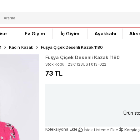
ise
Ev Giyim
İç Giyim
Ayakkabı
Aks
M
Kadın Kazak
Fuşya Çiçek Desenli Kazak 1180
Fuşya Çiçek Desenli Kazak 1180
Stok Kodu
23K1123UST013-022
73 TL
Ürün sto
Koleksiyona Ekle
İstek Listeme Ekle
Karşılaşt