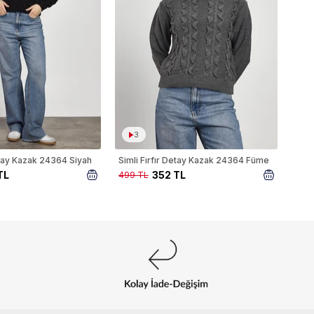
3
Detay Kazak 24364 Siyah
Simli Fırfır Detay Kazak 24364 Füme
TL
352 TL
499 TL