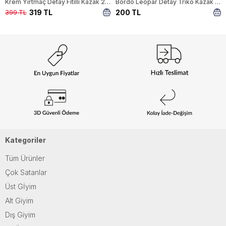
Krem Yırtmaç Detay Fitilli Kazak 22131
Bordo Leopar Detay Triko Kazak 24342
319 TL
200 TL
399 TL
Kategoriler
Tüm Ürünler
Çok Satanlar
Üst Gİyim
Alt Giyim
Dış Giyim