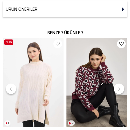
ÜRÜN ÖNERILERI
BENZER ÜRÜNLER
%20
1
2