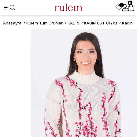
0
0
Anasayfa
Rulem Tüm Ürünler
KADIN
KADIN ÜST GİYİM
Kadın K