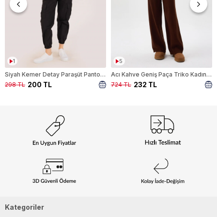
1
5
Siyah Kemer Detay Paraşüt Pantolon 5031
Acı Kahve Geniş Paça Triko Kadın Pantolon 23274
200 TL
232 TL
298 TL
724 TL
Kategoriler