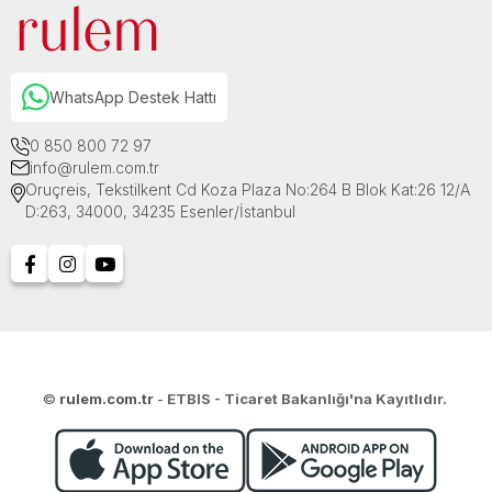
WhatsApp Destek Hattı
0 850 800 72 97
info@rulem.com.tr
Oruçreis, Tekstilkent Cd Koza Plaza No:264 B Blok Kat:26 12/A
D:263, 34000, 34235 Esenler/İstanbul
©
rulem.com.tr
-
ETBIS - Ticaret Bakanlığı'na Kayıtlıdır.