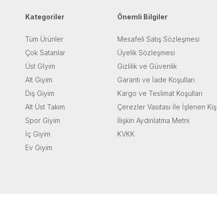
Kategoriler
Önemli Bilgiler
Tüm Ürünler
Mesafeli Satış Sözleşmesi
Çok Satanlar
Üyelik Sözleşmesi
Üst Gİyim
Gizlilik ve Güvenlik
Alt Giyim
Garanti ve İade Koşulları
Dış Giyim
Kargo ve Teslimat Koşulları
Alt Üst Takım
Çerezler Vasıtası İle İşlenen Kiş
Spor Giyim
İlişkin Aydınlatma Metni
İç Giyim
KVKK
Ev Giyim