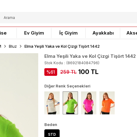
ise
Ev Giyim
İç Giyim
Ayakkabı
Aks
M
Bluz
Elma Yeşili Yaka ve Kol Çizgi Tişört 1442
Elma Yeşili Yaka ve Kol Çizgi Tişört 1442
Stok Kodu
(8692184084796)
100 TL
259 TL
61
Diğer Renk Seçenekleri
Beden
STD