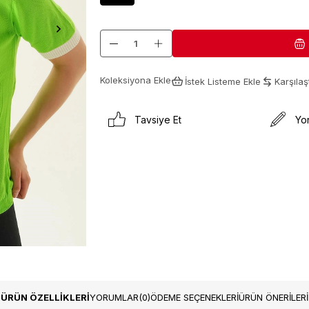
Koleksiyona Ekle
İstek Listeme Ekle
Karşılaşt
Tavsiye Et
Yo
ÜRÜN ÖZELLIKLERI
YORUMLAR
(0)
ÖDEME SEÇENEKLERI
ÜRÜN ÖNERILERI