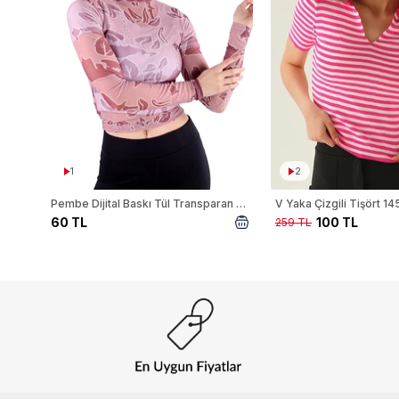
1
2
Pembe Dijital Baskı Tül Transparan Bluz 074
V Yaka Çizgili Tişört 1
60 TL
100 TL
259 TL