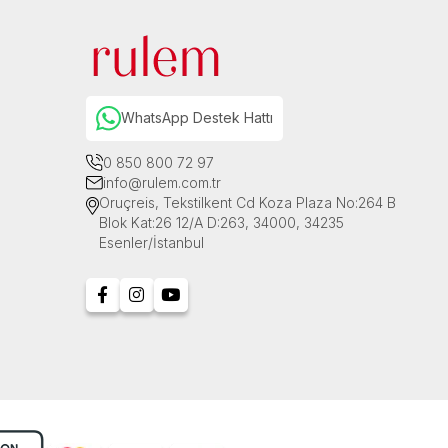
WhatsApp Destek Hattı
0 850 800 72 97
info@rulem.com.tr
Oruçreis, Tekstilkent Cd Koza Plaza No:264 B
Blok Kat:26 12/A D:263, 34000, 34235
Esenler/İstanbul