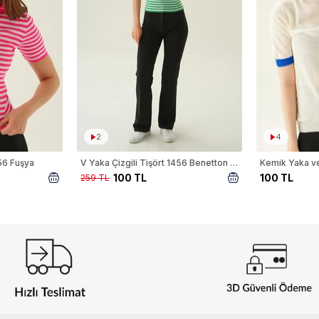
2
4
456 Fuşya
V Yaka Çizgili Tişört 1456 Benetton Yeşili
Kemik Yaka ve
100 TL
100 TL
259 TL