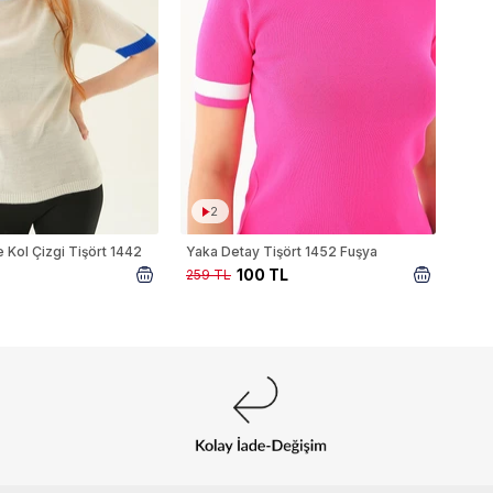
2
 Kol Çizgi Tişört 1442
Yaka Detay Tişört 1452 Fuşya
100 TL
259 TL