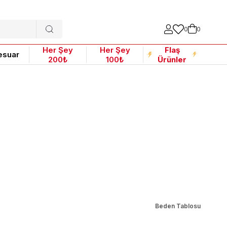
0
0
Her Şey
Her Şey
Flaş
esuar
200₺
100₺
Ürünler
Beden Tablosu