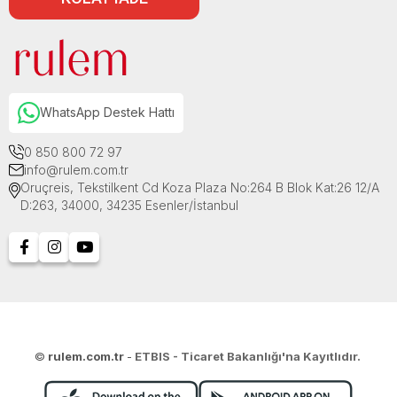
WhatsApp Destek Hattı
0 850 800 72 97
info@rulem.com.tr
Oruçreis, Tekstilkent Cd Koza Plaza No:264 B Blok Kat:26 12/A
D:263, 34000, 34235 Esenler/İstanbul
©
rulem.com.tr
-
ETBIS - Ticaret Bakanlığı'na Kayıtlıdır.