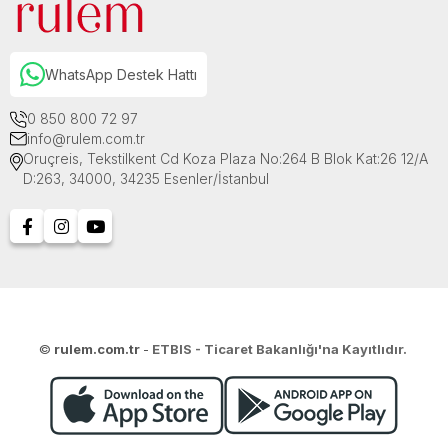
WhatsApp Destek Hattı
0 850 800 72 97
info@rulem.com.tr
Oruçreis, Tekstilkent Cd Koza Plaza No:264 B Blok Kat:26 12/A
D:263, 34000, 34235 Esenler/İstanbul
©
rulem.com.tr
-
ETBIS - Ticaret Bakanlığı'na Kayıtlıdır.