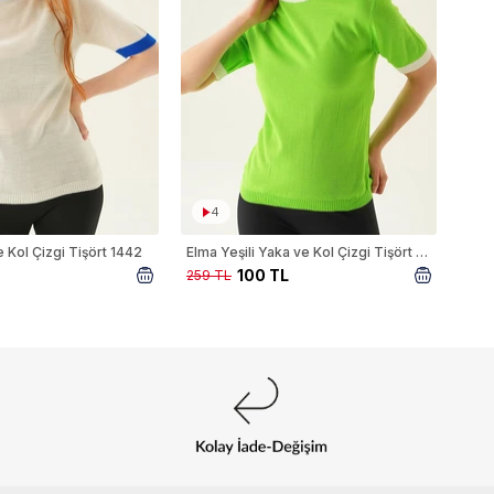
4
 Kol Çizgi Tişört 1442
Elma Yeşili Yaka ve Kol Çizgi Tişört 1442
100 TL
259 TL