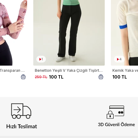
1
4
Pembe Dijital Baskı Tül Transparan Bluz 074
Benetton Yeşili V Yaka Çizgili Tişört 1456
Kemik Yaka ve
100 TL
100 TL
259 TL