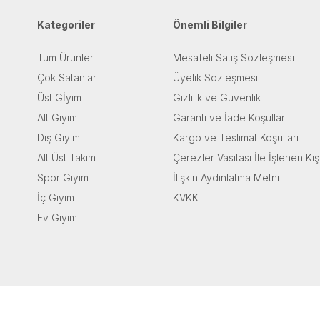
Kategoriler
Önemli Bilgiler
Tüm Ürünler
Mesafeli Satış Sözleşmesi
Çok Satanlar
Üyelik Sözleşmesi
Üst Gİyim
Gizlilik ve Güvenlik
Alt Giyim
Garanti ve İade Koşulları
Dış Giyim
Kargo ve Teslimat Koşulları
Alt Üst Takım
Çerezler Vasıtası İle İşlenen Kiş
Spor Giyim
İlişkin Aydınlatma Metni
İç Giyim
KVKK
Ev Giyim