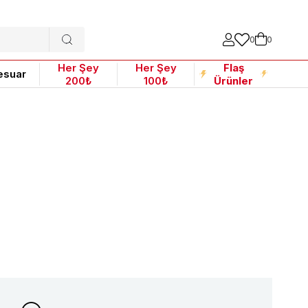
0
0
Her Şey
Her Şey
Flaş
esuar
200₺
100₺
Ürünler