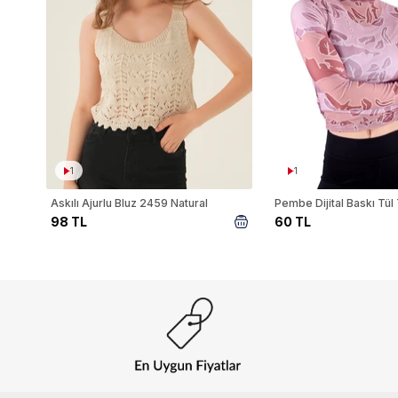
1
1
Askılı Ajurlu Bluz 2459 Natural
98 TL
60 TL