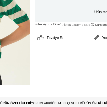
Ürün sto
Koleksiyona Ekle
İstek Listeme Ekle
Karşılaşt
Tavsiye Et
Yo
ÜRÜN ÖZELLIKLERI
YORUMLAR
(0)
ÖDEME SEÇENEKLERI
ÜRÜN ÖNERILERI