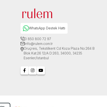
WhatsApp Destek Hattı
0 850 800 72 97
info@rulem.com.tr
Oruçreis, Tekstilkent Cd Koza Plaza No:264 B
Blok Kat:26 12/A D:263, 34000, 34235
Esenler/İstanbul