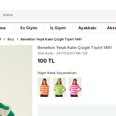
ise
Ev Giyim
İç Giyim
Ayakkabı
Aks
M
Bluz
Benetton Yeşili Kalın Çizgili Tişört 1461
Benetton Yeşili Kalın Çizgili Tişört 1461
Stok Kodu
24Y1123UST196-129
100 TL
Diğer Renk Seçenekleri