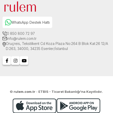
WhatsApp Destek Hattı
0 850 800 72 97
info@rulem.com.tr
Oruçreis, Tekstilkent Cd Koza Plaza No:264 B Blok Kat:26 12/A
D:263, 34000, 34235 Esenler/İstanbul
©
rulem.com.tr
-
ETBIS - Ticaret Bakanlığı'na Kayıtlıdır.