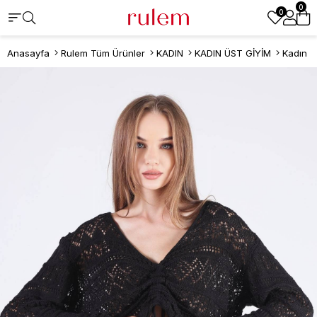
0
0
Anasayfa
Rulem Tüm Ürünler
KADIN
KADIN ÜST GİYİM
Kadın K