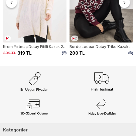
1
2
Krem Yırtmaç Detay Fitilli Kazak 22131
Bordo Leopar Detay Triko Kazak 24342
319 TL
200 TL
399 TL
Kategoriler