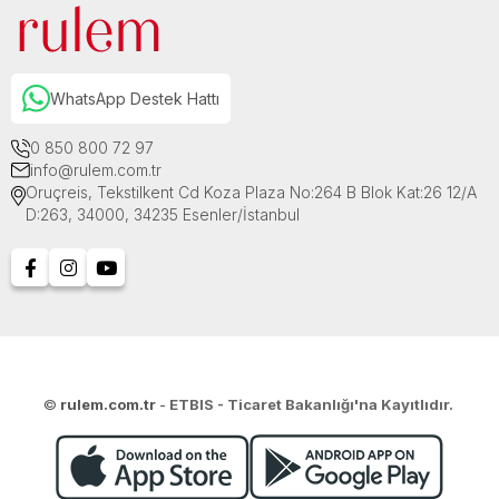
WhatsApp Destek Hattı
0 850 800 72 97
info@rulem.com.tr
Oruçreis, Tekstilkent Cd Koza Plaza No:264 B Blok Kat:26 12/A
D:263, 34000, 34235 Esenler/İstanbul
©
rulem.com.tr
-
ETBIS - Ticaret Bakanlığı'na Kayıtlıdır.