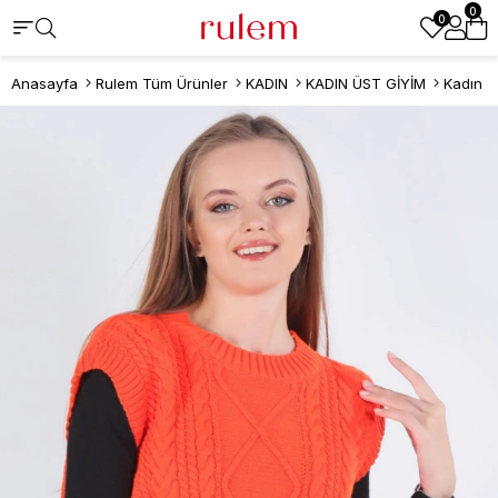
0
0
Anasayfa
Rulem Tüm Ürünler
KADIN
KADIN ÜST GİYİM
Kadın S