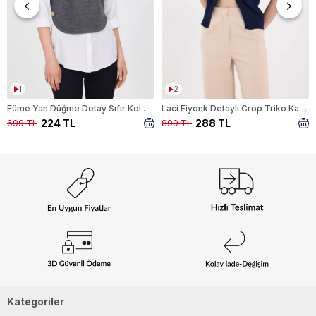
1
2
Füme Yan Düğme Detay Sıfır Kol Süveter 2111
Laci Fiyonk Detaylı Crop Triko Kadın Bluz 2415
224 TL
288 TL
699 TL
899 TL
Kategoriler