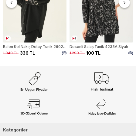
1
1
Balon Kol Nakış Detay Tunik 26024 Siyah
Desenli Salaş Tunik 4233A Siyah
336 TL
100 TL
1.049 TL
1.299 TL
Kategoriler