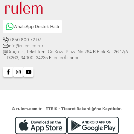
WhatsApp Destek Hattı
0 850 800 72 97
info@rulem.com.tr
Oruçreis, Tekstilkent Cd Koza Plaza No:264 B Blok Kat:26 12/A
D:263, 34000, 34235 Esenler/İstanbul
©
rulem.com.tr
-
ETBIS - Ticaret Bakanlığı'na Kayıtlıdır.