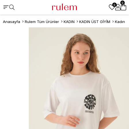
0
0
Anasayfa
Rulem Tüm Ürünler
KADIN
KADIN ÜST GİYİM
Kadın T