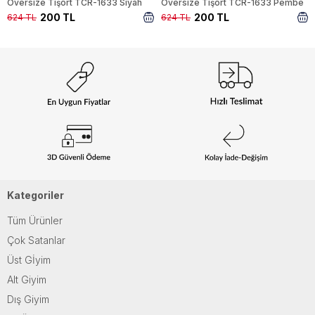
Oversize Tişört TCR-1633 Siyah
Oversize Tişört TCR-1633 Pembe
200 TL
200 TL
624 TL
624 TL
Kategoriler
Tüm Ürünler
Çok Satanlar
Üst Gİyim
Alt Giyim
Dış Giyim