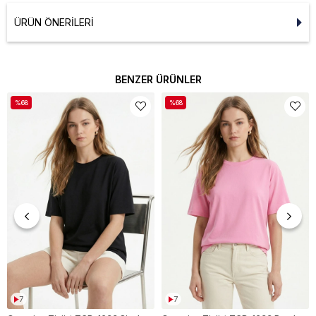
ÜRÜN ÖNERILERI
BENZER ÜRÜNLER
%68
%68
7
7