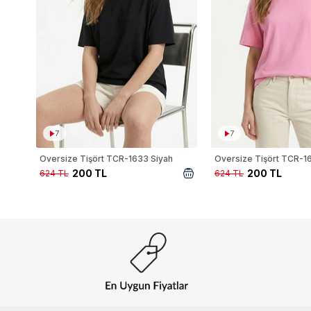
7
7
Oversize Tişört TCR-1633 Siyah
Oversize Tişört TCR-
200 TL
200 TL
624 TL
624 TL