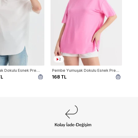
2
Beyaz Yumuşak Dokulu Esnek Premium Kumaş Lazer Kesim Oversize Tişört 1868
Pembe Yumuşak Dokulu Esnek Premium Kumaş Lazer Kesim Oversize Tişört 1868
TL
168 TL