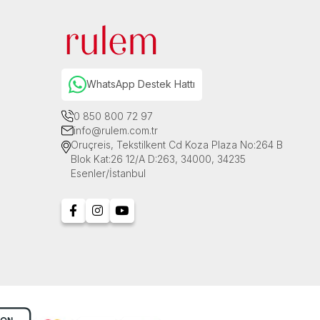
WhatsApp Destek Hattı
0 850 800 72 97
info@rulem.com.tr
Oruçreis, Tekstilkent Cd Koza Plaza No:264 B
Blok Kat:26 12/A D:263, 34000, 34235
Esenler/İstanbul