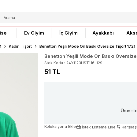
ise
Ev Giyim
İç Giyim
Ayakkabı
Aks
M
Kadın Tişört
Benetton Yeşili Mode On Baskı Oversize Tişört 1721
Benetton Yeşili Mode On Baskı Oversize 
Stok Kodu
24Y1123UST116-129
51 TL
Ürün sto
Koleksiyona Ekle
İstek Listeme Ekle
Karşılaşt