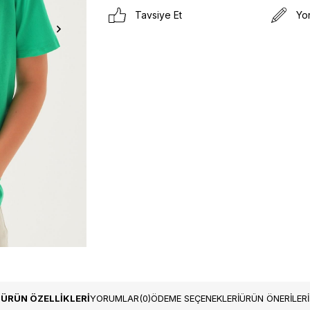
Tavsiye Et
Yo
ÜRÜN ÖZELLIKLERI
YORUMLAR
(0)
ÖDEME SEÇENEKLERI
ÜRÜN ÖNERILERI