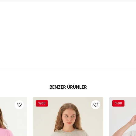
BENZER ÜRÜNLER
%68
%68