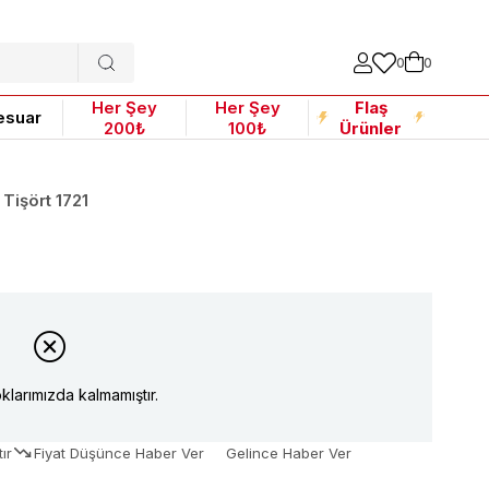
0
0
Her Şey
Her Şey
Flaş
esuar
200₺
100₺
Ürünler
Tişört 1721
klarımızda kalmamıştır.
ır
Fiyat Düşünce Haber Ver
Gelince Haber Ver