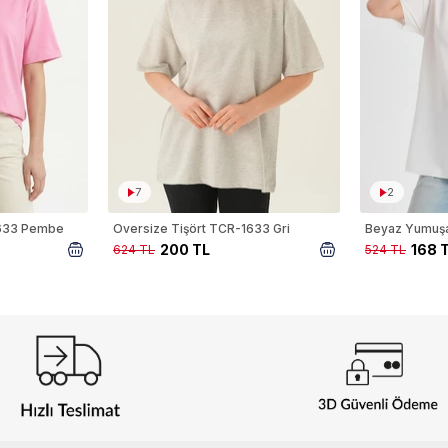
7
2
1633 Pembe
Oversize Tişört TCR-1633 Gri
200 TL
168 
624 TL
524 TL