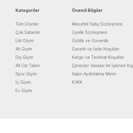
Kategoriler
Önemli Bilgiler
Tüm Ürünler
Mesafeli Satış Sözleşmesi
Çok Satanlar
Üyelik Sözleşmesi
Üst Gİyim
Gizlilik ve Güvenlik
Alt Giyim
Garanti ve İade Koşulları
Dış Giyim
Kargo ve Teslimat Koşulları
Alt Üst Takım
Çerezler Vasıtası İle İşlenen Kiş
Spor Giyim
İlişkin Aydınlatma Metni
İç Giyim
KVKK
Ev Giyim