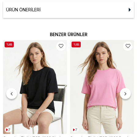
ÜRÜN ÖNERILERI
BENZER ÜRÜNLER
%68
%68
7
7