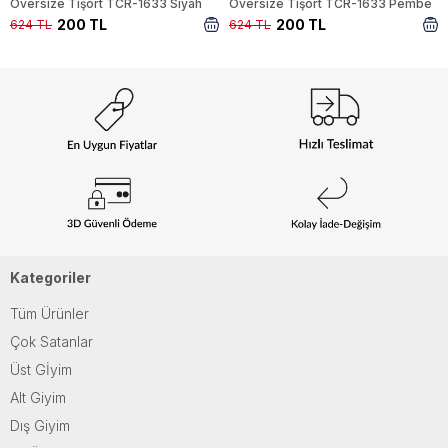
Oversize Tişört TCR-1633 Siyah
Oversize Tişört TCR-1633 Pembe
200 TL
200 TL
624 TL
624 TL
Kategoriler
Tüm Ürünler
Çok Satanlar
Üst Gİyim
Alt Giyim
Dış Giyim