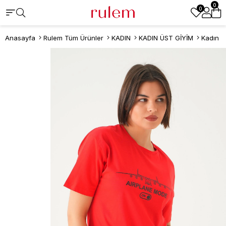
0
0
Anasayfa
Rulem Tüm Ürünler
KADIN
KADIN ÜST GİYİM
Kadın T