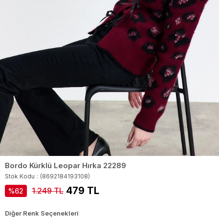
Bordo Kürklü Leopar Hırka 22289
Stok Kodu
(8692184193108)
479 TL
1.249 TL
62
Diğer Renk Seçenekleri