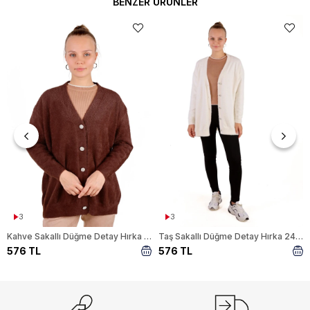
BENZER ÜRÜNLER
3
3
Kahve Sakallı Düğme Detay Hırka 24153
Taş Sakallı Düğme Detay Hırka 24153
576 TL
576 TL