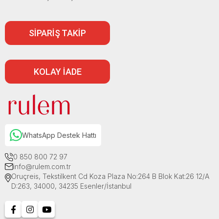
SİPARİŞ TAKİP
KOLAY İADE
WhatsApp Destek Hattı
0 850 800 72 97
info@rulem.com.tr
Oruçreis, Tekstilkent Cd Koza Plaza No:264 B Blok Kat:26 12/A
D:263, 34000, 34235 Esenler/İstanbul