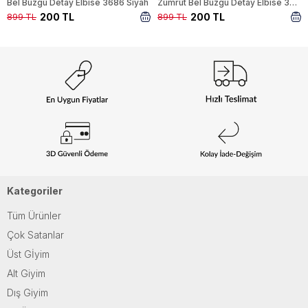
Bel Büzgü Detay Elbise 3686 Siyah
Zümrüt Bel Büzgü Detay Elbise 3686
200 TL
200 TL
899 TL
899 TL
Kategoriler
Tüm Ürünler
Çok Satanlar
Üst Gİyim
Alt Giyim
Dış Giyim