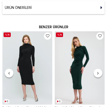
ÜRÜN ÖNERILERI
BENZER ÜRÜNLER
%78
%78
6
6