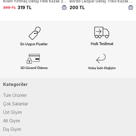
Krem Yırtmaç Detay Fitilli Kazak 22131
Bordo Leopar Detay Triko Kazak 24342
319 TL
200 TL
399 TL
Kategoriler
Tüm Ürünler
Çok Satanlar
Üst Gİyim
Alt Giyim
Dış Giyim