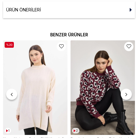
ÜRÜN ÖNERILERI
BENZER ÜRÜNLER
%20
1
2