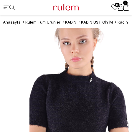
0
0
Anasayfa
Rulem Tüm Ürünler
KADIN
KADIN ÜST GİYİM
Kadın K