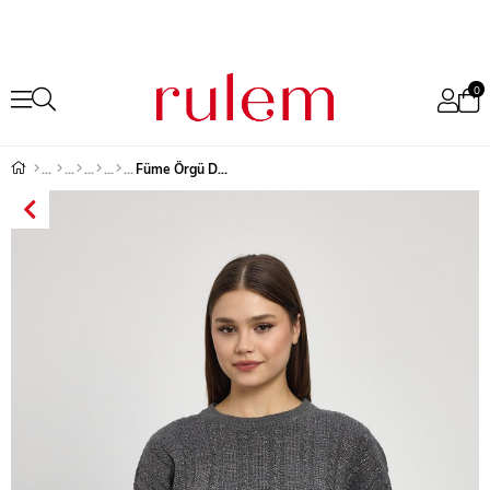
0
Füme Örgü Detay Simli Triko Kazak 24366