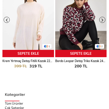
1
2
SEPETE EKLE
SEPETE EKLE
Krem Yırtmaç Detay Fitilli Kazak 22131
Bordo Leopar Detay Triko Kazak 24342
399 TL
319 TL
200 TL
Kategoriler
Tüm Ürünler
Çok Satanlar