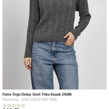
›
Füme Örgü Detay Simli Triko Kazak 24366
Stok Kodu
(25K1123UST097-008)