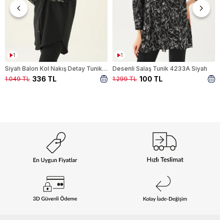
1
1
Siyah Balon Kol Nakış Detay Tunik 26024
Desenli Salaş Tunik 4233A Siyah
336 TL
100 TL
1.049 TL
1.299 TL