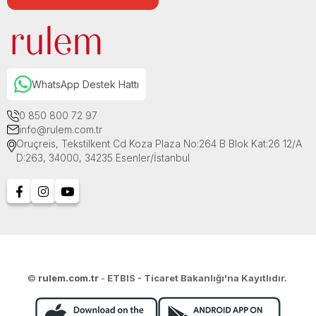
WhatsApp Destek Hattı
0 850 800 72 97
info@rulem.com.tr
Oruçreis, Tekstilkent Cd Koza Plaza No:264 B Blok Kat:26 12/A
D:263, 34000, 34235 Esenler/İstanbul
©
rulem.com.tr
-
ETBIS - Ticaret Bakanlığı'na Kayıtlıdır.