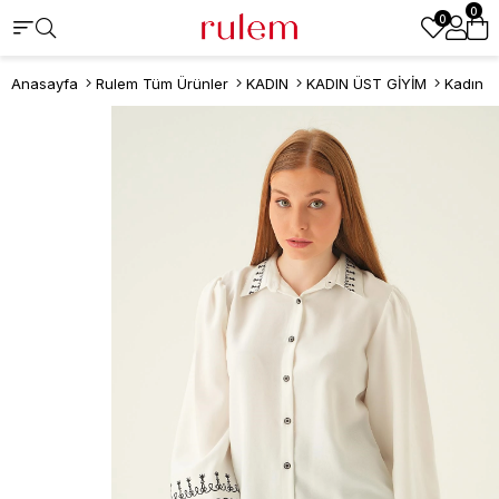
0
0
Anasayfa
Rulem Tüm Ürünler
KADIN
KADIN ÜST GİYİM
Kadın T