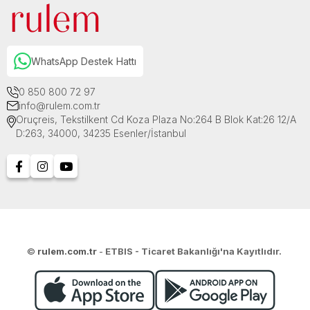
WhatsApp Destek Hattı
0 850 800 72 97
info@rulem.com.tr
Oruçreis, Tekstilkent Cd Koza Plaza No:264 B Blok Kat:26 12/A
D:263, 34000, 34235 Esenler/İstanbul
©
rulem.com.tr
-
ETBIS - Ticaret Bakanlığı'na Kayıtlıdır.