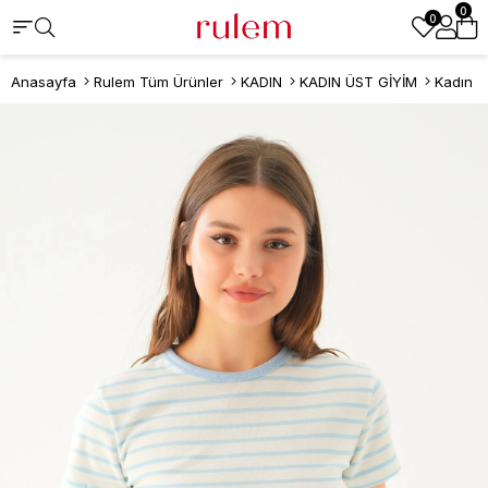
0
0
Anasayfa
Rulem Tüm Ürünler
KADIN
KADIN ÜST GİYİM
Kadın T