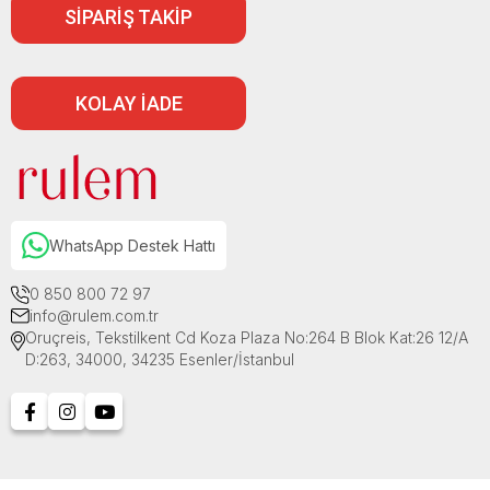
SİPARİŞ TAKİP
KOLAY İADE
WhatsApp Destek Hattı
0 850 800 72 97
info@rulem.com.tr
Oruçreis, Tekstilkent Cd Koza Plaza No:264 B Blok Kat:26 12/A
D:263, 34000, 34235 Esenler/İstanbul