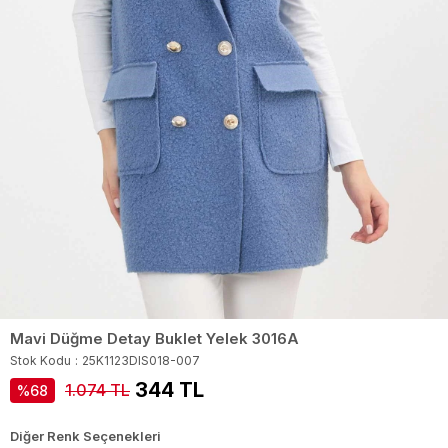
Mavi Düğme Detay Buklet Yelek 3016A
Stok Kodu
25K1123DIS018-007
344 TL
1.074 TL
68
Diğer Renk Seçenekleri