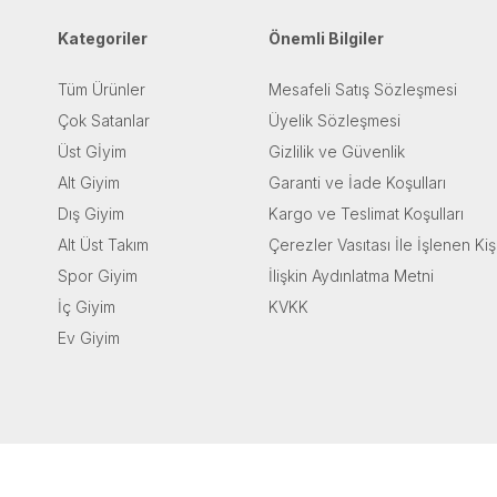
Kategoriler
Önemli Bilgiler
Tüm Ürünler
Mesafeli Satış Sözleşmesi
Çok Satanlar
Üyelik Sözleşmesi
Üst Gİyim
Gizlilik ve Güvenlik
Alt Giyim
Garanti ve İade Koşulları
Dış Giyim
Kargo ve Teslimat Koşulları
Alt Üst Takım
Çerezler Vasıtası İle İşlenen Kiş
Spor Giyim
İlişkin Aydınlatma Metni
İç Giyim
KVKK
Ev Giyim