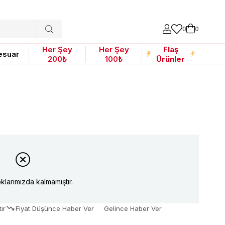
0
0
Her Şey
Her Şey
Flaş
esuar
200₺
100₺
Ürünler
klarımızda kalmamıştır.
ır
Fiyat Düşünce Haber Ver
Gelince Haber Ver