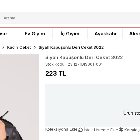
ise
Ev Giyim
İç Giyim
Ayakkabı
Aks
Kadın Ceket
Siyah Kapüşonlu Deri Ceket 3022
Siyah Kapüşonlu Deri Ceket 3022
Stok Kodu
23I1271DIS001-001
223 TL
Ürün sto
Koleksiyona Ekle
İstek Listeme Ekle
Karşılaşt