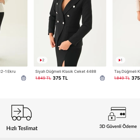
2
1
82-1 Ekru
Siyah Düğmeli Klasik Ceket 4488
Taş Düğmeli K
375 TL
375
1.849 TL
1.849 TL