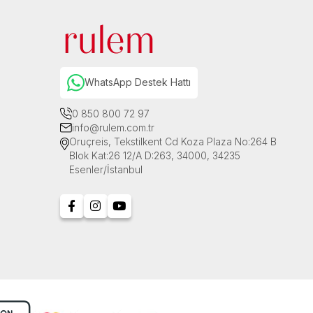
WhatsApp Destek Hattı
0 850 800 72 97
info@rulem.com.tr
Oruçreis, Tekstilkent Cd Koza Plaza No:264 B
Blok Kat:26 12/A D:263, 34000, 34235
Esenler/İstanbul