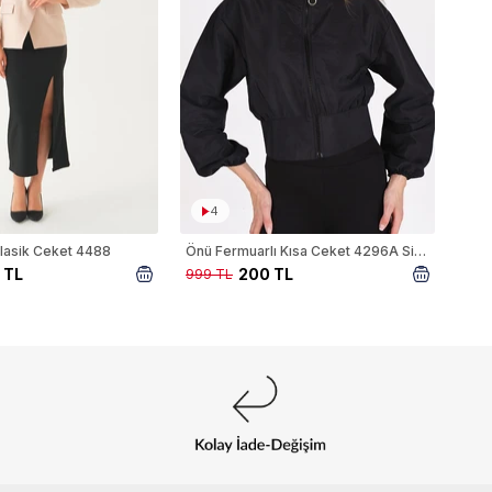
4
lasik Ceket 4488
Önü Fermuarlı Kısa Ceket 4296A Siyah
 TL
200 TL
999 TL