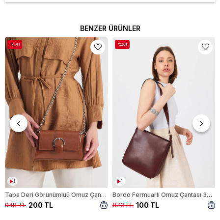
BENZER ÜRÜNLER
%79
%89
1
1
Taba Deri Görünümlüü Omuz Çantası 3023
Bordo Fermuarlı Omuz Çantası 3026
200 TL
100 TL
948 TL
873 TL