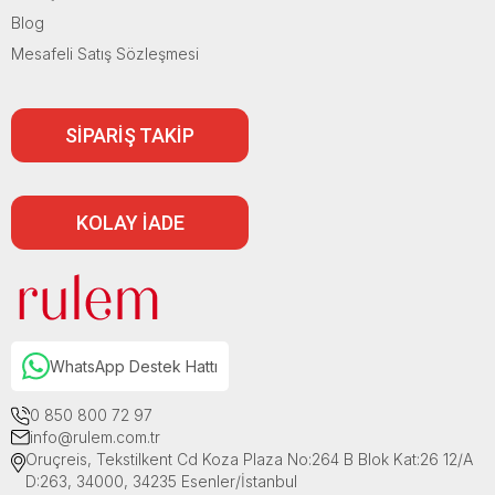
Blog
Mesafeli Satış Sözleşmesi
SİPARİŞ TAKİP
KOLAY İADE
WhatsApp Destek Hattı
0 850 800 72 97
info@rulem.com.tr
Oruçreis, Tekstilkent Cd Koza Plaza No:264 B Blok Kat:26 12/A
D:263, 34000, 34235 Esenler/İstanbul