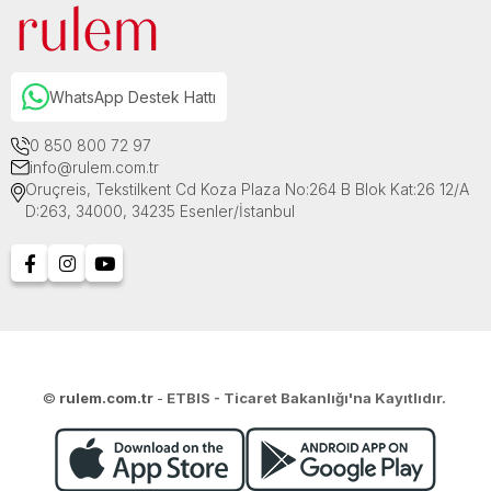
WhatsApp Destek Hattı
0 850 800 72 97
info@rulem.com.tr
Oruçreis, Tekstilkent Cd Koza Plaza No:264 B Blok Kat:26 12/A
D:263, 34000, 34235 Esenler/İstanbul
©
rulem.com.tr
-
ETBIS - Ticaret Bakanlığı'na Kayıtlıdır.