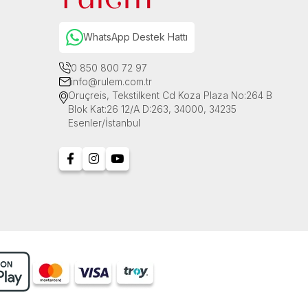
WhatsApp Destek Hattı
0 850 800 72 97
info@rulem.com.tr
Oruçreis, Tekstilkent Cd Koza Plaza No:264 B
Blok Kat:26 12/A D:263, 34000, 34235
Esenler/İstanbul