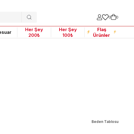
0
0
Her Şey
Her Şey
Flaş
esuar
200₺
100₺
Ürünler
Beden Tablosu