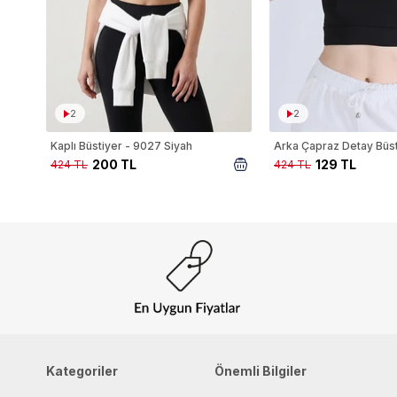
2
2
Kaplı Büstiyer - 9027 Siyah
200 TL
129 TL
424 TL
424 TL
Kategoriler
Önemli Bilgiler