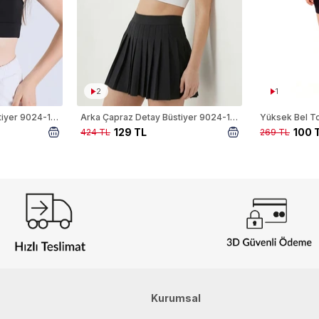
2
1
Arka Çapraz Detay Büstiyer 9024-1 Siyah
Arka Çapraz Detay Büstiyer 9024-1 Beyaz
129 TL
100 
424 TL
269 TL
Kurumsal