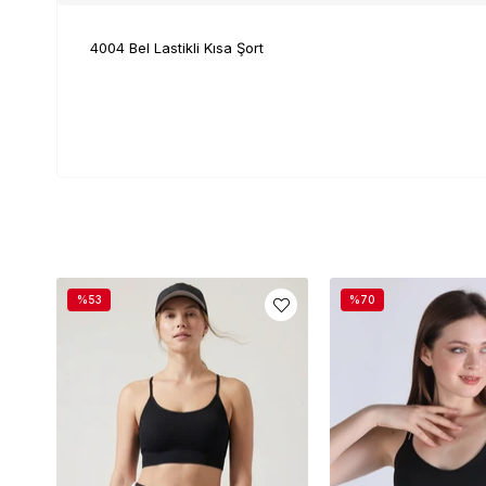
4004 Bel Lastikli Kısa Şort
%53
%70