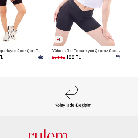
1
Yüksek Bel Toparlayıcı Spor Şort Tayt 9038M Siyah
Yüksek Bel Toparlayıcı Çapraz Spor Şort Tayt 9037M Siyah
TL
100 TL
234 TL