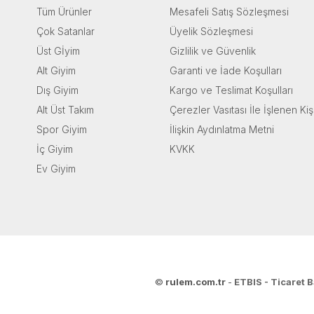
Tüm Ürünler
Mesafeli Satış Sözleşmesi
Çok Satanlar
Üyelik Sözleşmesi
Üst Gİyim
Gizlilik ve Güvenlik
Alt Giyim
Garanti ve İade Koşulları
Dış Giyim
Kargo ve Teslimat Koşulları
Alt Üst Takım
Çerezler Vasıtası İle İşlenen Kiş
Spor Giyim
İlişkin Aydınlatma Metni
İç Giyim
KVKK
Ev Giyim
©
rulem.com.tr
-
ETBIS - Ticaret B