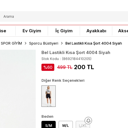
ise
Ev Giyim
İç Giyim
Ayakkabı
Aks
 SPOR GİYİM
Sporcu Büstiyeri
Bel Lastikli Kısa Şort 4004 Siyah
Bel Lastikli Kısa Şort 4004 Siyah
Stok Kodu
(8692184410205)
200 TL
499 TL
60
Diğer Renk Seçenekleri
Beden
S/M
M/L
L/XL