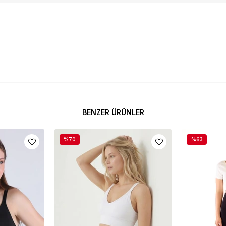
BENZER ÜRÜNLER
%70
%63