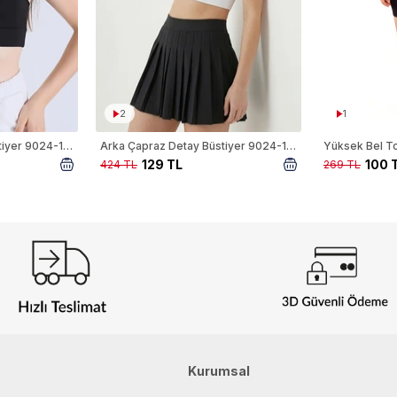
2
1
Arka Çapraz Detay Büstiyer 9024-1 Siyah
Arka Çapraz Detay Büstiyer 9024-1 Beyaz
129 TL
100 
424 TL
269 TL
Kurumsal