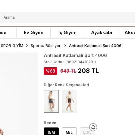
ise
Ev Giyim
İç Giyim
Ayakkabı
Aks
 SPOR GİYİM
Sporcu Büstiyeri
Antrasit Katlamalı Şort 4006
Antrasit Katlamalı Şort 4006
Stok Kodu
(8692184410281)
208 TL
649 TL
68
Diğer Renk Seçenekleri
Beden
S/M
M/L
L/XL