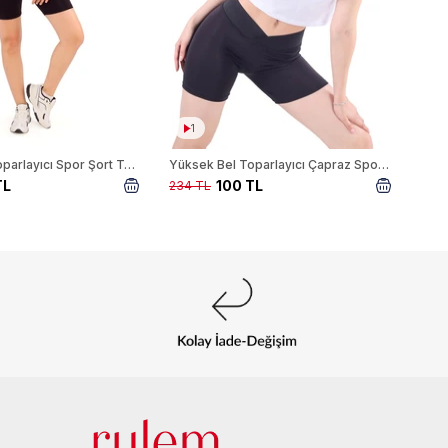
1
Yüksek Bel Toparlayıcı Spor Şort Tayt 9038M Siyah
Yüksek Bel Toparlayıcı Çapraz Spor Şort Tayt 9037M Siyah
TL
100 TL
234 TL