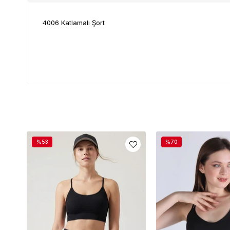
4006 Katlamalı Şort
%53
%70