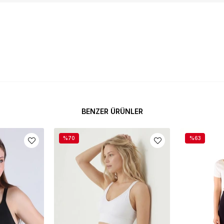
BENZER ÜRÜNLER
%70
%63