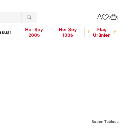
0
0
Her Şey
Her Şey
Flaş
esuar
200₺
100₺
Ürünler
Beden Tablosu