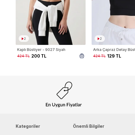
2
2
Kaplı Büstiyer - 9027 Siyah
200 TL
129 TL
424 TL
424 TL
Kategoriler
Önemli Bilgiler