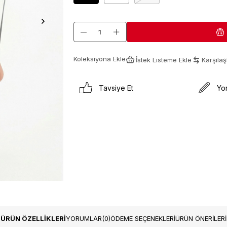
Koleksiyona Ekle
İstek Listeme Ekle
Karşılaşt
Tavsiye Et
Yo
ÜRÜN ÖZELLIKLERI
YORUMLAR
(0)
ÖDEME SEÇENEKLERI
ÜRÜN ÖNERILERI