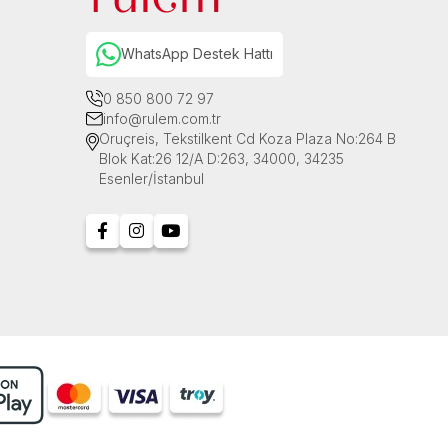
WhatsApp Destek Hattı
0 850 800 72 97
info@rulem.com.tr
Oruçreis, Tekstilkent Cd Koza Plaza No:264 B
Blok Kat:26 12/A D:263, 34000, 34235
Esenler/İstanbul