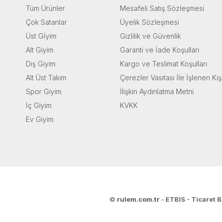
Tüm Ürünler
Mesafeli Satış Sözleşmesi
Çok Satanlar
Üyelik Sözleşmesi
Üst Gİyim
Gizlilik ve Güvenlik
Alt Giyim
Garanti ve İade Koşulları
Dış Giyim
Kargo ve Teslimat Koşulları
Alt Üst Takım
Çerezler Vasıtası İle İşlenen Kiş
Spor Giyim
İlişkin Aydınlatma Metni
İç Giyim
KVKK
Ev Giyim
©
rulem.com.tr
-
ETBIS - Ticaret B