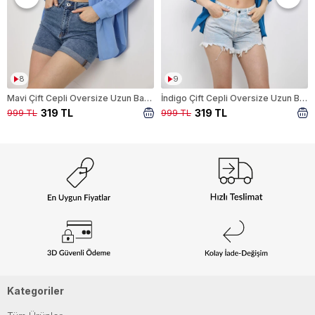
8
9
Mavi Çift Cepli Oversize Uzun Basic Gömlek TCR 6256A
İndigo Çift Cepli Oversize Uzun Basic Gömlek TCR 6256A
319 TL
319 TL
999 TL
999 TL
Kategoriler