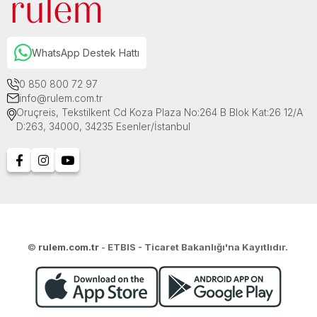
WhatsApp Destek Hattı
0 850 800 72 97
info@rulem.com.tr
Oruçreis, Tekstilkent Cd Koza Plaza No:264 B Blok Kat:26 12/A
D:263, 34000, 34235 Esenler/İstanbul
©
rulem.com.tr
-
ETBIS - Ticaret Bakanlığı'na Kayıtlıdır.