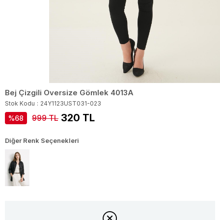
Bej Çizgili Oversize Gömlek 4013A
Stok Kodu
24Y1123UST031-023
320 TL
999 TL
68
Diğer Renk Seçenekleri