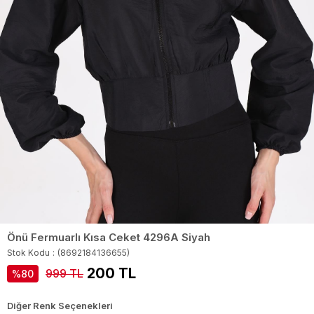
Önü Fermuarlı Kısa Ceket 4296A Siyah
Stok Kodu
(8692184136655)
200 TL
999 TL
80
Diğer Renk Seçenekleri