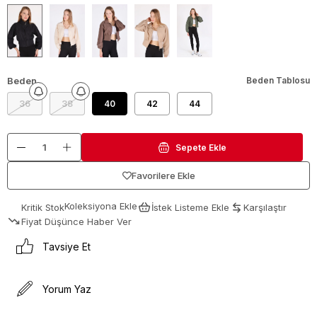
Beden
Beden Tablosu
36
38
40
42
44
Favorilere Ekle
Koleksiyona Ekle
Kritik Stok
İstek Listeme Ekle
Karşılaştır
Fiyat Düşünce Haber Ver
Tavsiye Et
Yorum Yaz