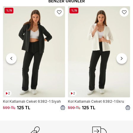
BENZER ÜRÜNLER
%79
%79
2
2
Kol Katlamalı Ceket 6382-1 Siyah
Kol Katlamalı Ceket 6382-1 Ekru
125 TL
125 TL
599 TL
599 TL