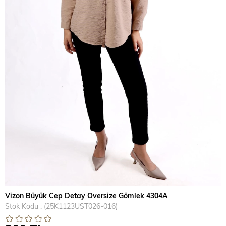
›
Vizon Büyük Cep Detay Oversize Gömlek 4304A
Stok Kodu
(25K1123UST026-016)