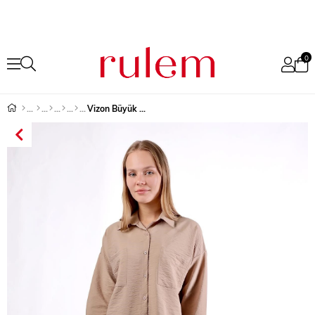
0
Vizon Büyük Cep Detay Oversize Gömlek 4304A