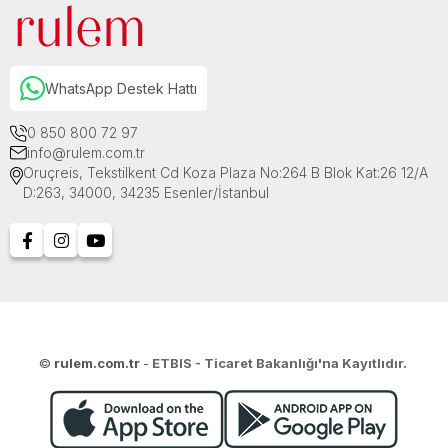
WhatsApp Destek Hattı
0 850 800 72 97
info@rulem.com.tr
Oruçreis, Tekstilkent Cd Koza Plaza No:264 B Blok Kat:26 12/A
D:263, 34000, 34235 Esenler/İstanbul
©
rulem.com.tr
-
ETBIS - Ticaret Bakanlığı'na Kayıtlıdır.