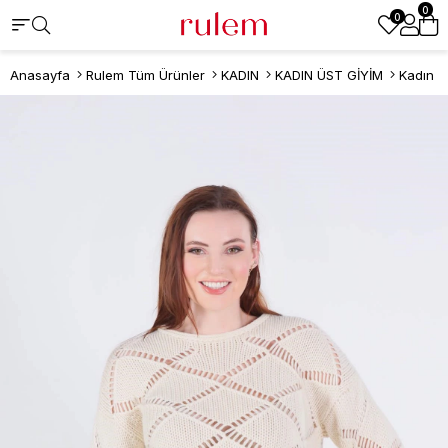
0
0
Anasayfa
Rulem Tüm Ürünler
KADIN
KADIN ÜST GİYİM
Kadın K