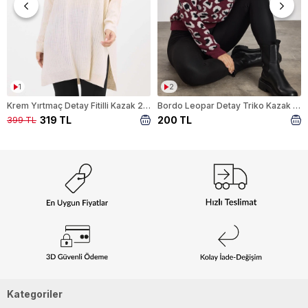
1
2
Krem Yırtmaç Detay Fitilli Kazak 22131
Bordo Leopar Detay Triko Kazak 24342
319 TL
200 TL
399 TL
Kategoriler