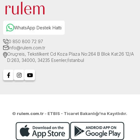
WhatsApp Destek Hattı
0 850 800 72 97
info@rulem.com.tr
Oruçreis, Tekstilkent Cd Koza Plaza No:264 B Blok Kat:26 12/A
D:263, 34000, 34235 Esenler/İstanbul
©
rulem.com.tr
-
ETBIS - Ticaret Bakanlığı'na Kayıtlıdır.