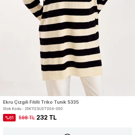
Ekru Çizgili Fitilli Triko Tunik 5335
Stok Kodu
25K1123UST004-050
232 TL
598 TL
61