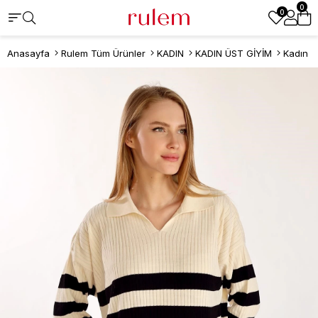
0
0
Anasayfa
Rulem Tüm Ürünler
KADIN
KADIN ÜST GİYİM
Kadın T