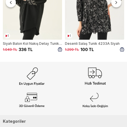
1
1
Siyah Balon Kol Nakış Detay Tunik 26024
Desenli Salaş Tunik 4233A Siyah
336 TL
100 TL
1.049 TL
1.299 TL
Kategoriler