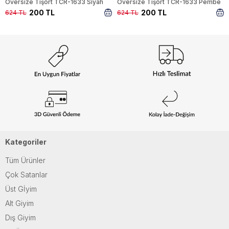
Oversize Tişört TCR-1633 Siyah
Oversize Tişört TCR-1633 Pembe
200 TL
200 TL
624 TL
624 TL
Kategoriler
Tüm Ürünler
Çok Satanlar
Üst Gİyim
Alt Giyim
Dış Giyim