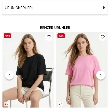
ÜRÜN ÖNERILERI
BENZER ÜRÜNLER
%68
%68
7
7