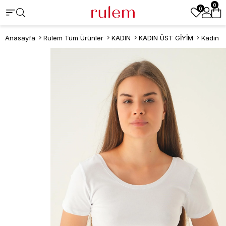
0
0
Anasayfa
Rulem Tüm Ürünler
KADIN
KADIN ÜST GİYİM
Kadın T