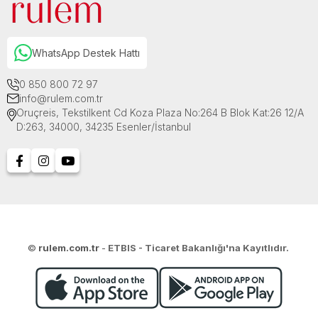
WhatsApp Destek Hattı
0 850 800 72 97
info@rulem.com.tr
Oruçreis, Tekstilkent Cd Koza Plaza No:264 B Blok Kat:26 12/A
D:263, 34000, 34235 Esenler/İstanbul
©
rulem.com.tr
-
ETBIS - Ticaret Bakanlığı'na Kayıtlıdır.