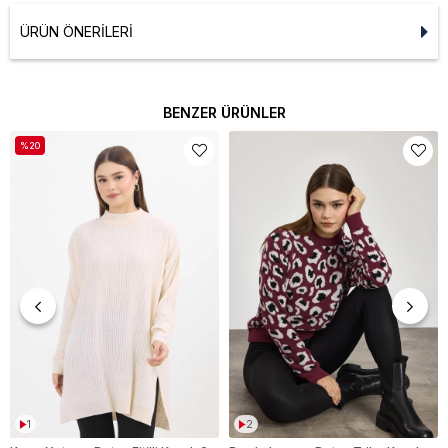
ÜRÜN ÖNERILERI
BENZER ÜRÜNLER
%20
1
2