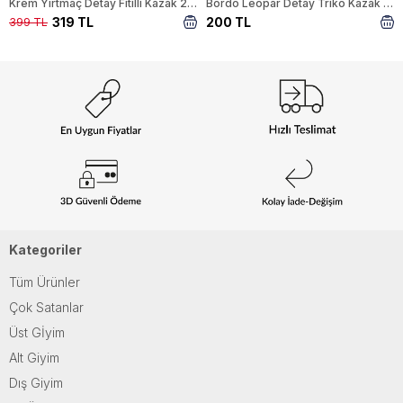
Krem Yırtmaç Detay Fitilli Kazak 22131
Bordo Leopar Detay Triko Kazak 24342
319 TL
200 TL
399 TL
Kategoriler
Tüm Ürünler
Çok Satanlar
Üst Gİyim
Alt Giyim
Dış Giyim