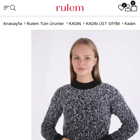
0
0
Anasayfa
Rulem Tüm Ürünler
KADIN
KADIN ÜST GİYİM
Kadın K