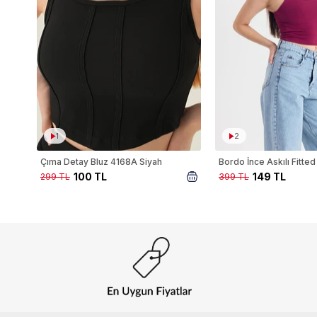
1
2
Çıma Detay Bluz 4168A Siyah
100 TL
149 TL
299 TL
399 TL