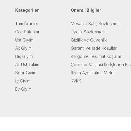
Kategoriler
Önemli Bilgiler
Tüm Ürünler
Mesafeli Satış Sözleşmesi
Çok Satanlar
Üyelik Sözleşmesi
Üst Gİyim
Gizlilik ve Güvenlik
Alt Giyim
Garanti ve İade Koşulları
Dış Giyim
Kargo ve Teslimat Koşulları
Alt Üst Takım
Çerezler Vasıtası İle İşlenen Kiş
Spor Giyim
İlişkin Aydınlatma Metni
İç Giyim
KVKK
Ev Giyim