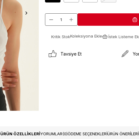
Koleksiyona Ekle
Kritik Stok
İstek Listeme Ek
Tavsiye Et
Yo
ÜRÜN ÖZELLIKLERI
YORUMLAR
(0)
ÖDEME SEÇENEKLERI
ÜRÜN ÖNERILERI