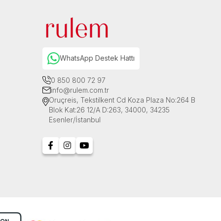
WhatsApp Destek Hattı
0 850 800 72 97
info@rulem.com.tr
Oruçreis, Tekstilkent Cd Koza Plaza No:264 B
Blok Kat:26 12/A D:263, 34000, 34235
Esenler/İstanbul