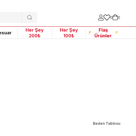
0
0
Her Şey
Her Şey
Flaş
esuar
200₺
100₺
Ürünler
Beden Tablosu