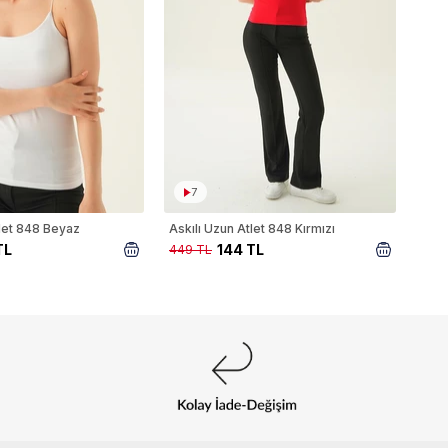
7
tlet 848 Beyaz
Askılı Uzun Atlet 848 Kırmızı
TL
144 TL
449 TL