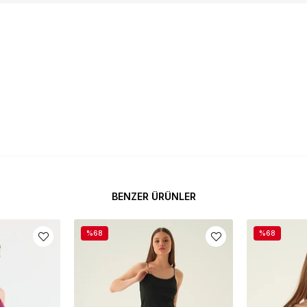
BENZER ÜRÜNLER
%68
%68