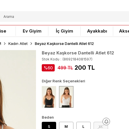
ise
Ev Giyim
İç Giyim
Ayakkabı
Aks
M
Kadın Atlet
Beyaz Kaşkorse Dantelli Atlet 612
Beyaz Kaşkorse Dantelli Atlet 612
Stok Kodu
(8692184081597)
200 TL
499 TL
60
Diğer Renk Seçenekleri
Beden
S
M
L
XL