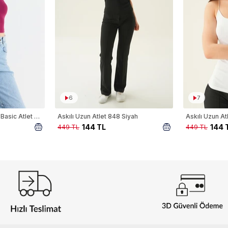
6
7
Bordo İnce Askılı Fitted Basic Atlet 947
Askılı Uzun Atlet 848 Siyah
Askılı Uzun A
144 TL
144 
449 TL
449 TL