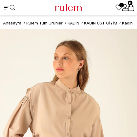
0
0
Anasayfa
Rulem Tüm Ürünler
KADIN
KADIN ÜST GİYİM
Kadın T