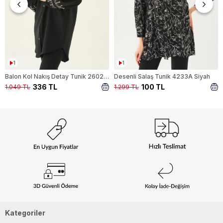
1
1
Balon Kol Nakış Detay Tunik 26024 Siyah
Desenli Salaş Tunik 4233A Siyah
336 TL
100 TL
1.049 TL
1.299 TL
Kategoriler