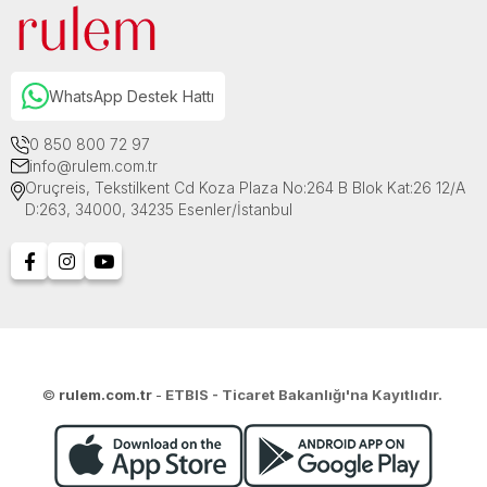
WhatsApp Destek Hattı
0 850 800 72 97
info@rulem.com.tr
Oruçreis, Tekstilkent Cd Koza Plaza No:264 B Blok Kat:26 12/A
D:263, 34000, 34235 Esenler/İstanbul
©
rulem.com.tr
-
ETBIS - Ticaret Bakanlığı'na Kayıtlıdır.