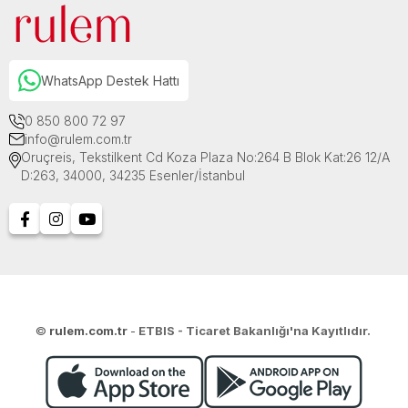
WhatsApp Destek Hattı
0 850 800 72 97
info@rulem.com.tr
Oruçreis, Tekstilkent Cd Koza Plaza No:264 B Blok Kat:26 12/A
D:263, 34000, 34235 Esenler/İstanbul
©
rulem.com.tr
-
ETBIS - Ticaret Bakanlığı'na Kayıtlıdır.