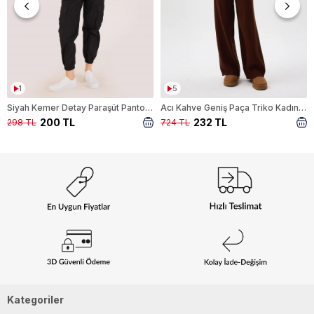
1
5
Siyah Kemer Detay Paraşüt Pantolon 5031
Acı Kahve Geniş Paça Triko Kadın Pantolon 23274
200 TL
232 TL
298 TL
724 TL
Kategoriler