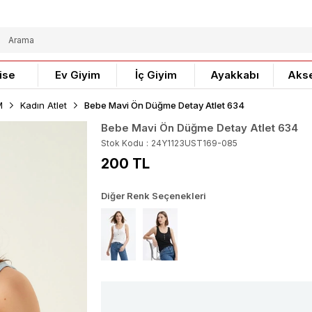
ise
Ev Giyim
İç Giyim
Ayakkabı
Aks
M
Kadın Atlet
Bebe Mavi Ön Düğme Detay Atlet 634
Bebe Mavi Ön Düğme Detay Atlet 634
Stok Kodu
24Y1123UST169-085
200 TL
Diğer Renk Seçenekleri