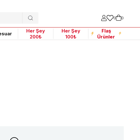
0
0
Her Şey
Her Şey
Flaş
esuar
200₺
100₺
Ürünler