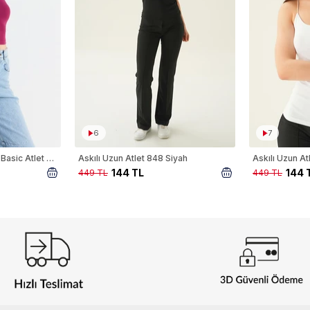
6
7
Bordo İnce Askılı Fitted Basic Atlet 947
Askılı Uzun Atlet 848 Siyah
Askılı Uzun A
144 TL
144 
449 TL
449 TL