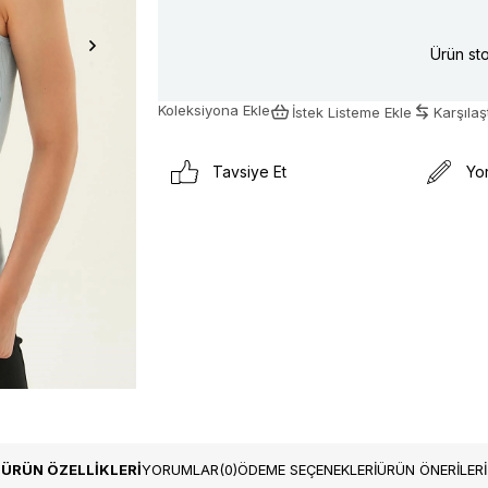
Ürün sto
Koleksiyona Ekle
İstek Listeme Ekle
Karşılaşt
Tavsiye Et
Yo
ÜRÜN ÖZELLIKLERI
YORUMLAR
(0)
ÖDEME SEÇENEKLERI
ÜRÜN ÖNERILERI