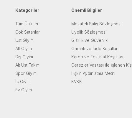
Kategoriler
Önemli Bilgiler
Tüm Ürünler
Mesafeli Satış Sözleşmesi
Çok Satanlar
Üyelik Sözleşmesi
Üst Gİyim
Gizlilik ve Güvenlik
Alt Giyim
Garanti ve İade Koşulları
Dış Giyim
Kargo ve Teslimat Koşulları
Alt Üst Takım
Çerezler Vasıtası İle İşlenen Kiş
Spor Giyim
İlişkin Aydınlatma Metni
İç Giyim
KVKK
Ev Giyim