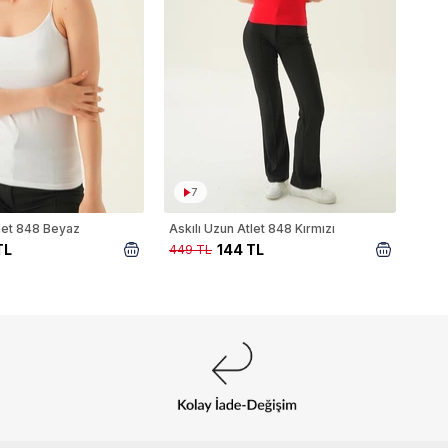
7
tlet 848 Beyaz
Askılı Uzun Atlet 848 Kırmızı
TL
144 TL
449 TL