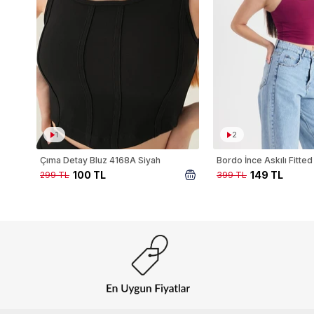
1
2
Çıma Detay Bluz 4168A Siyah
100 TL
149 TL
299 TL
399 TL