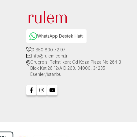
WhatsApp Destek Hattı
0 850 800 72 97
info@rulem.com.tr
Oruçreis, Tekstilkent Cd Koza Plaza No:264 B
Blok Kat:26 12/A D:263, 34000, 34235
Esenler/İstanbul