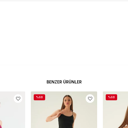
BENZER ÜRÜNLER
%68
%68