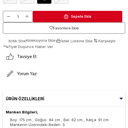
Favorilere Ekle
Koleksiyona Ekle
Kritik Stok
İstek Listeme Ekle
Karşılaştır
Fiyat Düşünce Haber Ver
Tavsiye Et
Yorum Yaz
ÜRÜN ÖZELLIKLERI
Manken Bilgileri;
Boy: 175 cm , Göğüs: 84 cm , Bel: 62 cm , Kalça: 91 cm
Mankenin Üzerindeki Beden: S