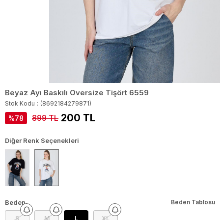
Beyaz Ayı Baskılı Oversize Tişört 6559
Stok Kodu
(8692184279871)
200 TL
899 TL
78
Diğer Renk Seçenekleri
Beden
Beden Tablosu
S
M
L
XL