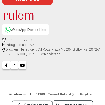
WhatsApp Destek Hattı
0 850 800 72 97
info@rulem.com.tr
Oruçreis, Tekstilkent Cd Koza Plaza No:264 B Blok Kat:26 12/A
D:263, 34000, 34235 Esenler/İstanbul
©
rulem.com.tr
-
ETBIS - Ticaret Bakanlığı'na Kayıtlıdır.