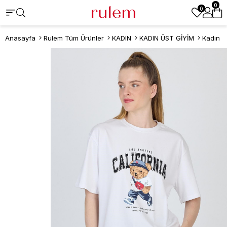
0
0
Anasayfa
Rulem Tüm Ürünler
KADIN
KADIN ÜST GİYİM
Kadın T