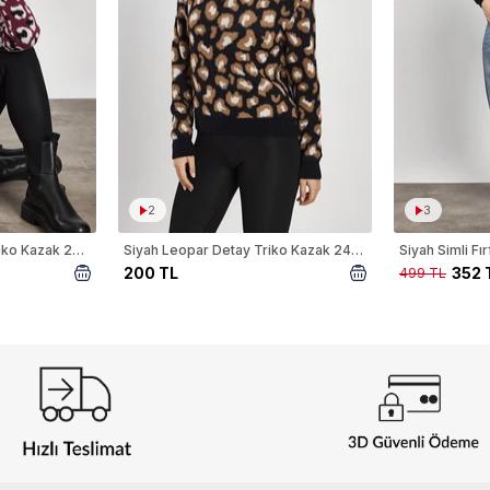
2
3
Bordo Leopar Detay Triko Kazak 24342
Siyah Leopar Detay Triko Kazak 24342
Siyah Simli F
200 TL
352 
499 TL