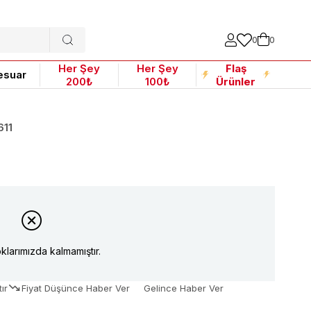
0
0
Her Şey
Her Şey
Flaş
esuar
200₺
100₺
Ürünler
611
klarımızda kalmamıştır.
ır
Fiyat Düşünce Haber Ver
Gelince Haber Ver