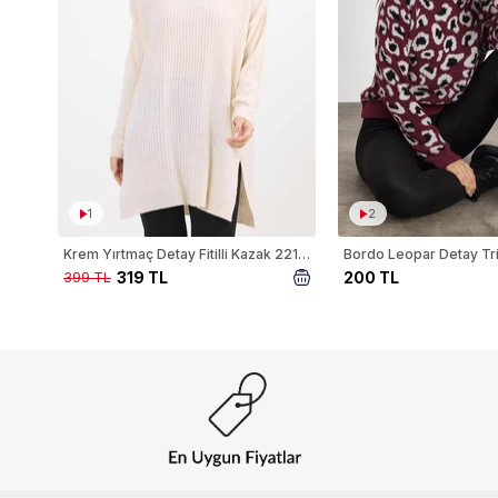
1
2
Krem Yırtmaç Detay Fitilli Kazak 22131
319 TL
200 TL
399 TL