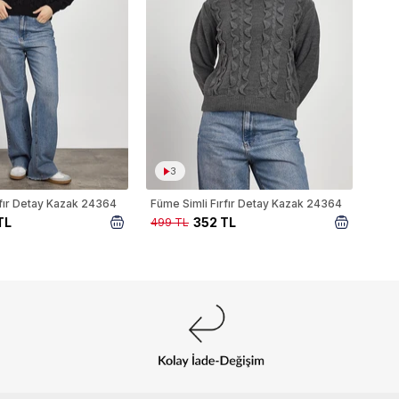
3
ırfır Detay Kazak 24364
Füme Simli Fırfır Detay Kazak 24364
TL
352 TL
499 TL