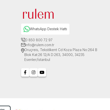
WhatsApp Destek Hattı
0 850 800 72 97
info@rulem.com.tr
Oruçreis, Tekstilkent Cd Koza Plaza No:264 B
Blok Kat:26 12/A D:263, 34000, 34235
Esenler/İstanbul