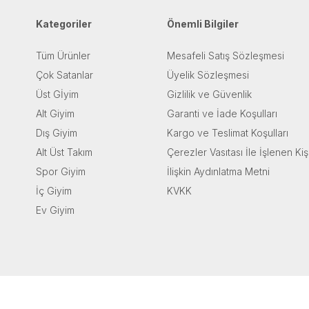
Kategoriler
Önemli Bilgiler
Tüm Ürünler
Mesafeli Satış Sözleşmesi
Çok Satanlar
Üyelik Sözleşmesi
Üst Gİyim
Gizlilik ve Güvenlik
Alt Giyim
Garanti ve İade Koşulları
Dış Giyim
Kargo ve Teslimat Koşulları
Alt Üst Takım
Çerezler Vasıtası İle İşlenen Kiş
Spor Giyim
İlişkin Aydınlatma Metni
İç Giyim
KVKK
Ev Giyim