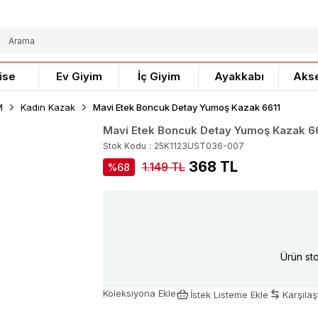
ise
Ev Giyim
İç Giyim
Ayakkabı
Aks
M
Kadın Kazak
Mavi Etek Boncuk Detay Yumoş Kazak 6611
Mavi Etek Boncuk Detay Yumoş Kazak 6
Stok Kodu
25K1123UST036-007
368 TL
1.149 TL
68
Ürün sto
Koleksiyona Ekle
İstek Listeme Ekle
Karşılaşt