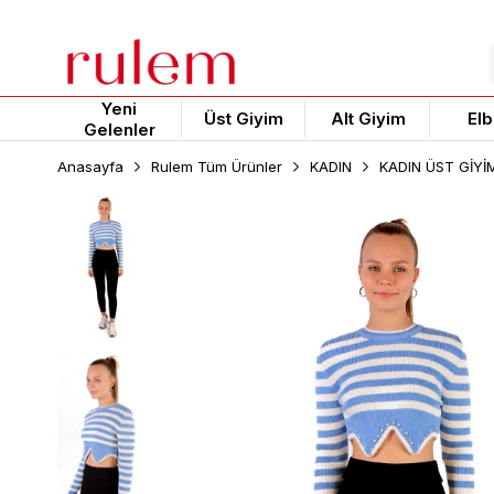
Yeni
Üst Giyim
Alt Giyim
Elb
Gelenler
Anasayfa
Rulem Tüm Ürünler
KADIN
KADIN ÜST GİYİ