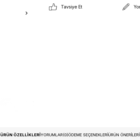
Tavsiye Et
Yo
ÜRÜN ÖZELLIKLERI
YORUMLAR
(0)
ÖDEME SEÇENEKLERI
ÜRÜN ÖNERILERI