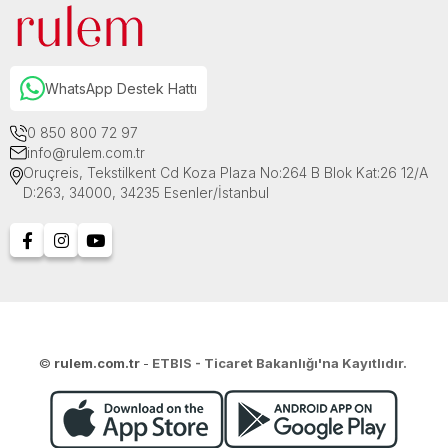
WhatsApp Destek Hattı
0 850 800 72 97
info@rulem.com.tr
Oruçreis, Tekstilkent Cd Koza Plaza No:264 B Blok Kat:26 12/A
D:263, 34000, 34235 Esenler/İstanbul
©
rulem.com.tr
-
ETBIS - Ticaret Bakanlığı'na Kayıtlıdır.