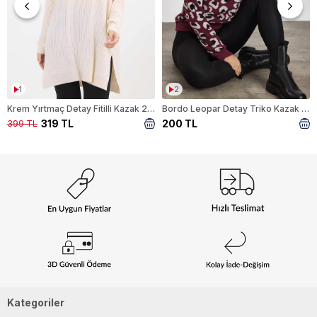
1
2
Krem Yırtmaç Detay Fitilli Kazak 22131
Bordo Leopar Detay Triko Kazak 24342
319 TL
200 TL
399 TL
Kategoriler