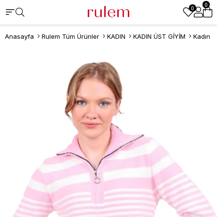
0
0
Anasayfa
Rulem Tüm Ürünler
KADIN
KADIN ÜST GİYİM
Kadın K