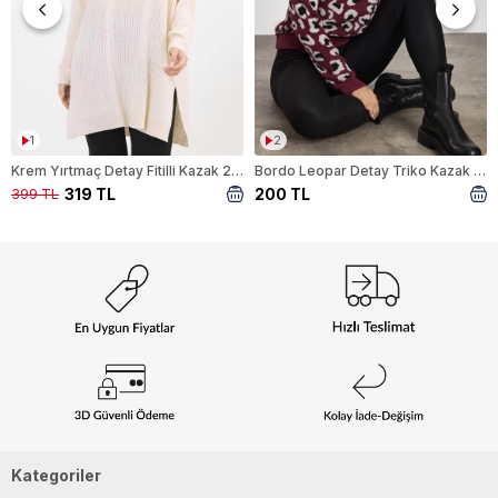
1
2
Krem Yırtmaç Detay Fitilli Kazak 22131
Bordo Leopar Detay Triko Kazak 24342
319 TL
200 TL
399 TL
Kategoriler