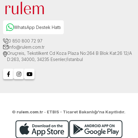
WhatsApp Destek Hattı
0 850 800 72 97
info@rulem.com.tr
Oruçreis, Tekstilkent Cd Koza Plaza No:264 B Blok Kat:26 12/A
D:263, 34000, 34235 Esenler/İstanbul
©
rulem.com.tr
-
ETBIS - Ticaret Bakanlığı'na Kayıtlıdır.