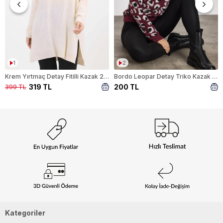
1
2
Krem Yırtmaç Detay Fitilli Kazak 22131
Bordo Leopar Detay Triko Kazak 24342
319 TL
200 TL
399 TL
Kategoriler