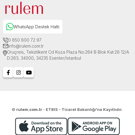
WhatsApp Destek Hattı
0 850 800 72 97
info@rulem.com.tr
Oruçreis, Tekstilkent Cd Koza Plaza No:264 B Blok Kat:26 12/A
D:263, 34000, 34235 Esenler/İstanbul
©
rulem.com.tr
-
ETBIS - Ticaret Bakanlığı'na Kayıtlıdır.