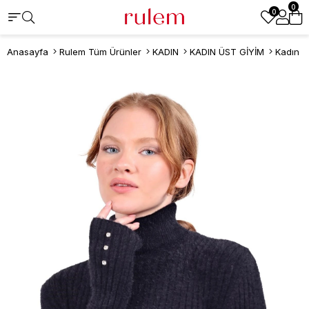
0
0
Anasayfa
Rulem Tüm Ürünler
KADIN
KADIN ÜST GİYİM
Kadın K