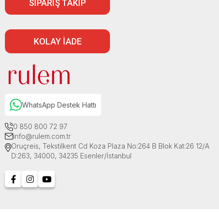
SİPARİŞ TAKİP
KOLAY İADE
WhatsApp Destek Hattı
0 850 800 72 97
info@rulem.com.tr
Oruçreis, Tekstilkent Cd Koza Plaza No:264 B Blok Kat:26 12/A
D:263, 34000, 34235 Esenler/İstanbul