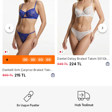
1
2
Dantel Detay Braled Takım 501 Ekru
00
:
00
:
00
:
00
224 TL
949 TL
Dantelli Sırtı Çarpraz Braled Takım 441 Saks
215 TL
899 TL