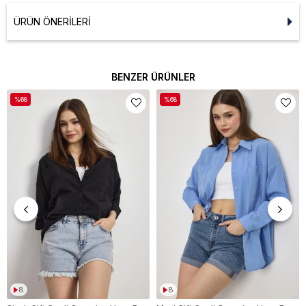
ÜRÜN ÖNERILERI
BENZER ÜRÜNLER
%68
%68
8
8