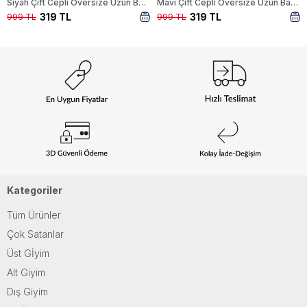
Siyah Çift Cepli Oversize Uzun Basic Gömlek TCR 6256A
Mavi Çift Cepli Oversize Uzun Basic Gömlek TCR 6256A
319 TL
319 TL
999 TL
999 TL
Kategoriler
Tüm Ürünler
Çok Satanlar
Üst Gİyim
Alt Giyim
Dış Giyim